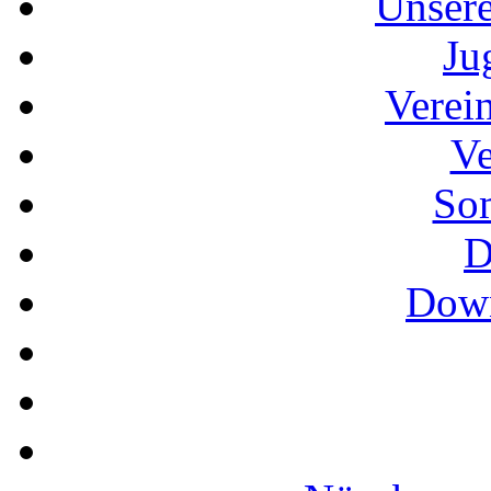
Unser
Ju
Verei
Ve
So
D
Down