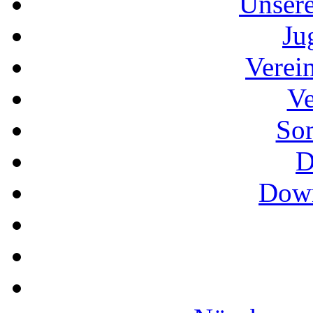
Unser
Ju
Verei
Ve
So
D
Down