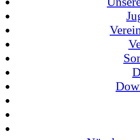
Unser
Ju
Verei
Ve
So
D
Down