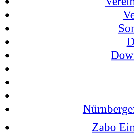
Verei
Ve
So
D
Down
Nürnberger
Zabo Ein