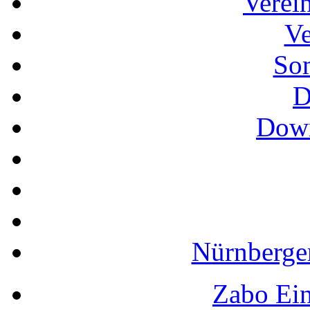
Verei
Ve
So
D
Down
Nürnberger
Zabo Ein