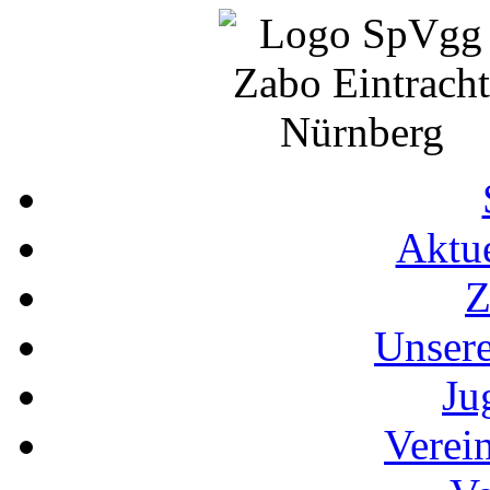
Aktue
Z
Unser
Ju
Verei