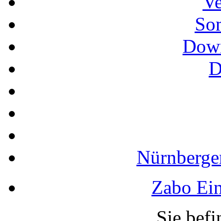
Ve
So
Down
D
Nürnberger
Zabo Ein
Sie befi