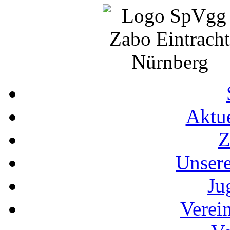
Aktue
Z
Unser
Ju
Verei