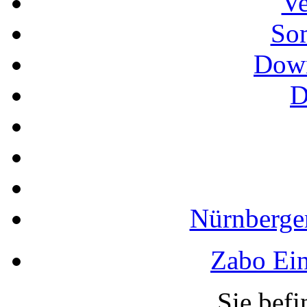
Ve
So
Down
D
Nürnberger
Zabo Ein
Sie befi