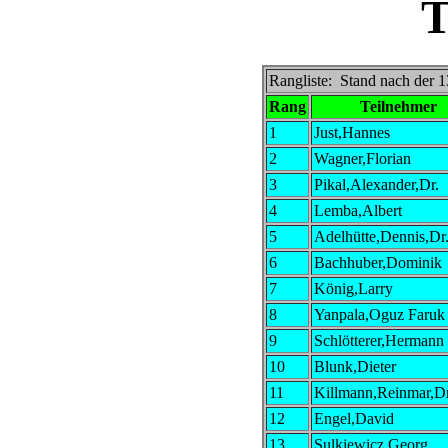
T
Rangliste: Stand nach der 
Rang
Teilnehmer
1
Just,Hannes
2
Wagner,Florian
3
Pikal,Alexander,Dr.
4
Lemba,Albert
5
Adelhütte,Dennis,Dr
6
Bachhuber,Dominik
7
König,Larry
8
Yanpala,Oguz Faruk
9
Schlötterer,Hermann
10
Blunk,Dieter
11
Killmann,Reinmar,Dr
12
Engel,David
13
Sulkiewicz,Georg