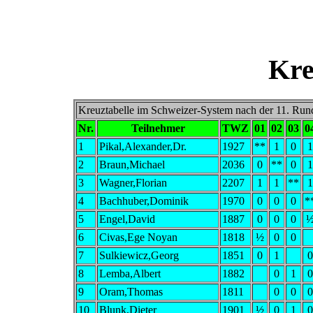
Kre
Kreuztabelle im Schweizer-System nach der 11. Run
Nr.
Teilnehmer
TWZ
01
02
03
0
1
Pikal,Alexander,Dr.
1927
**
1
0
1
2
Braun,Michael
2036
0
**
0
1
3
Wagner,Florian
2207
1
1
**
1
4
Bachhuber,Dominik
1970
0
0
0
*
5
Engel,David
1887
0
0
0
6
Civas,Ege Noyan
1818
½
0
0
7
Sulkiewicz,Georg
1851
0
1
0
8
Lemba,Albert
1882
0
1
0
9
Oram,Thomas
1811
0
0
0
10
Blunk,Dieter
1901
½
0
1
0