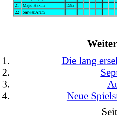
21
Majid,Hakim
1592
22
Sarwar,Aram
Weiter
Die lang erse
Sep
A
Neue Spiels
Sei