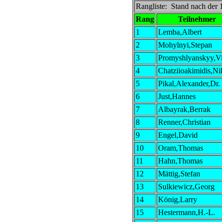
Rangliste: Stand nach der
Rang
Teilnehmer
1
Lemba,Albert
2
Mohylnyi,Stepan
3
Promyshlyanskyy,Vi
4
Chatziioakimidis,Ni
5
Pikal,Alexander,Dr.
6
Just,Hannes
7
Albayrak,Berrak
8
Renner,Christian
9
Engel,David
10
Oram,Thomas
11
Hahn,Thomas
12
Mättig,Stefan
13
Sulkiewicz,Georg
14
König,Larry
15
Hestermann,H.-L.