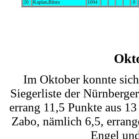
20
Kaplan,Büsra
1094
0
Okt
Im Oktober konnte sich
Siegerliste der Nürnberger
errang 11,5 Punkte aus 13
Zabo, nämlich 6,5, erran
Engel un