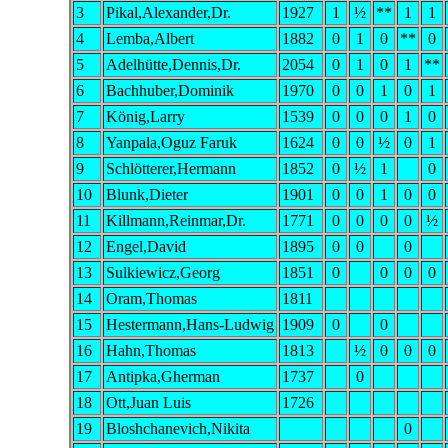
3
Pikal,Alexander,Dr.
1927
1
½
**
1
1
4
Lemba,Albert
1882
0
1
0
**
0
5
Adelhütte,Dennis,Dr.
2054
0
1
0
1
**
6
Bachhuber,Dominik
1970
0
0
1
0
1
7
König,Larry
1539
0
0
0
1
0
8
Yanpala,Oguz Faruk
1624
0
0
½
0
1
9
Schlötterer,Hermann
1852
0
½
1
0
10
Blunk,Dieter
1901
0
0
1
0
0
11
Killmann,Reinmar,Dr.
1771
0
0
0
0
½
12
Engel,David
1895
0
0
0
13
Sulkiewicz,Georg
1851
0
0
0
0
14
Oram,Thomas
1811
15
Hestermann,Hans-Ludwig
1909
0
0
16
Hahn,Thomas
1813
½
0
0
0
17
Antipka,Gherman
1737
0
18
Ott,Juan Luis
1726
19
Bloshchanevich,Nikita
0