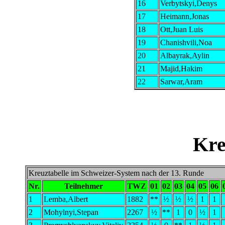
16
Verbytskyi,Denys
17
Heimann,Jonas
18
Ott,Juan Luis
19
Chanishvili,Noa
20
Albayrak,Aylin
21
Majid,Hakim
22
Sarwar,Aram
Kre
Kreuztabelle im Schweizer-System nach der 13. Runde
Nr.
Teilnehmer
TWZ
01
02
03
04
05
06
1
Lemba,Albert
1882
**
½
½
½
1
1
2
Mohylnyi,Stepan
2267
½
**
1
0
½
1