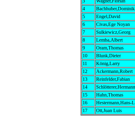
3
Wagner,Florian
4
Bachhuber,Dominik
5
Engel,David
6
Civas,Ege Noyan
7
Sulkiewicz,Georg
8
Lemba,Albert
9
Oram,Thomas
10
Blunk,Dieter
11
König,Larry
12
Ackermann,Robert
13
Reinfelder,Fabian
14
Schlötterer,Herman
15
Hahn,Thomas
16
Hestermann,Hans-
17
Ott,Juan Luis