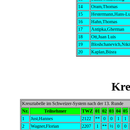
14
Oram,Thomas
15
Hestermann,Hans-L
16
Hahn,Thomas
17
Antipka,Gherman
18
Ott,Juan Luis
19
Bloshchanevich,Niki
20
Kaplan,Büsra
Kre
Kreuztabelle im Schweizer-System nach der 13. Runde
Nr.
Teilnehmer
TWZ
01
02
03
04
05
1
Just,Hannes
2122
**
0
0
1
1
2
Wagner,Florian
2207
1
**
½
0
0