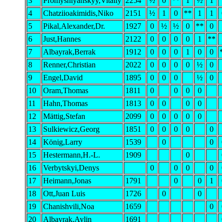
3
Promyshlyanskyy,Vitaliy
2254
½
0
**
1
½
1
4
Chatziioakimidis,Niko
2151
½
1
0
**
1
1
5
Pikal,Alexander,Dr.
1927
0
½
½
0
**
0
6
Just,Hannes
2122
0
0
0
0
1
**
7
Albayrak,Berrak
1912
0
0
0
1
0
0
8
Renner,Christian
2022
0
0
0
0
½
0
9
Engel,David
1895
0
0
0
½
0
10
Oram,Thomas
1811
0
0
0
0
11
Hahn,Thomas
1813
0
0
0
0
12
Mättig,Stefan
2099
0
0
0
0
0
13
Sulkiewicz,Georg
1851
0
0
0
0
0
14
König,Larry
1539
0
0
15
Hestermann,H.-L.
1909
0
16
Verbytskyi,Denys
0
0
0
0
17
Heimann,Jonas
1791
0
0
1
18
Ott,Juan Luis
1726
0
0
19
Chanishvili,Noa
1659
0
20
Albayrak,Aylin
1691