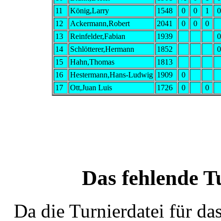
11
König,Larry
1548
0
0
1
0
12
Ackermann,Robert
2041
0
0
0
13
Reinfelder,Fabian
1939
0
14
Schlötterer,Hermann
1852
0
15
Hahn,Thomas
1813
16
Hestermann,Hans-Ludwig
1909
0
17
Ott,Juan Luis
1726
0
0
Das fehlende T
Da die Turnierdatei für da