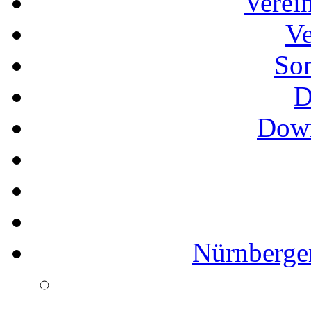
Verei
Ve
So
D
Down
Nürnberger