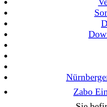
Ve
So
D
Down
Nürnberger
Zabo Ein
Sie befi