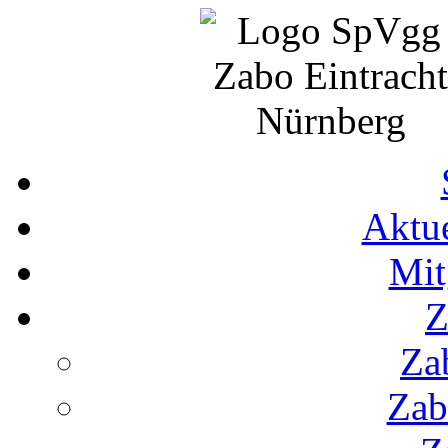
Aktue
Mit
Z
Za
Zab