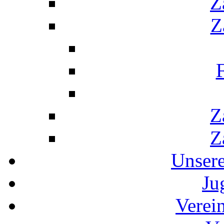
Z
Z
F
Z
Z
Unser
Ju
Verei