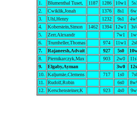
1.
Blumenthal Tuset,
1187
1286
10w1
5s
2.
Cwiklik,Jonah
1376
8s1
6w
3.
Uhl,Henry
1232
9s1
4w
4.
Koberstein,Simon
1462
1394
12w1
3s
5.
Zerr,Alexandr
7w1
1w
6.
Trumheller,Thomas
974
11w1
2s
7.
Rajaneesh,Advait
927
5s0
10
8.
Piernikarczyk,Max
903
2w0
11
9.
Elgaby,Ayman
3w0
12
10.
Kaljumäe,Clemens
717
1s0
7s
11.
Rudolf,Robin
6s0
8w
12.
Kerschensteiner,K
923
4s0
9w