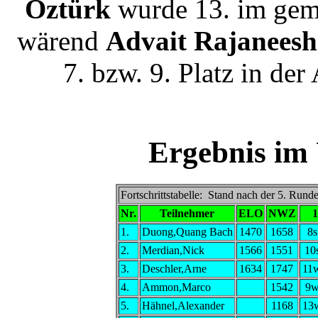
Öztürk
wurde 13. im gem
wärend
Advait Rajaneesh
7. bzw. 9. Platz in der
Ergebnis im
Fortschrittstabelle: Stand nach der 5. Rund
Nr.
Teilnehmer
ELO
NWZ
1
1.
Duong,Quang Bach
1470
1658
8s
2.
Merdian,Nick
1566
1551
10
3.
Deschler,Arne
1634
1747
11
4.
Ammon,Marco
1542
9
5.
Hähnel,Alexander
1168
13