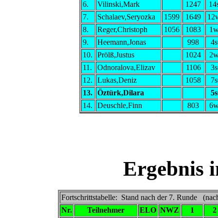
6.
Vilinski,Mark
1247
14
7.
Schalaev,Seryozka
1599
1649
12
8.
Reger,Christoph
1056
1083
1
9.
Heemann,Jonas
998
4s
10.
Prölß,Justus
1024
2
11.
Odnoralova,Elizav
1106
3s
12.
Lukas,Deniz
1058
7s
13.
Öztürk,Dilara
5s
14.
Deuschle,Finn
803
6
Ergebnis 
Fortschrittstabelle: Stand nach der 7. Runde (nac
Nr.
Teilnehmer
ELO
NWZ
1
2