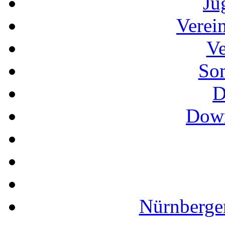
Ju
Verei
Ve
So
D
Down
Nürnberger