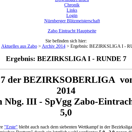
Chronik
Links
Login
Nürnberger Blitzmeisterschaft
Zabo Eintracht Hauptseite
Sie befinden sich hier:
>
Aktuelles aus Zabo
>
Archiv 2014
>
Ergebnis: BEZIRKSLIGA I - 
Ergebnis: BEZIRKSLIGA I - RUNDE 7
 7 der BEZIRKSOBERLIGA vom 
2014
h Nbg. III - SpVgg Zabo-Eintr
5,0
ere
"Erste"
bleibt auch nach dem siebenten Wettkampf in der Bezirksliga 