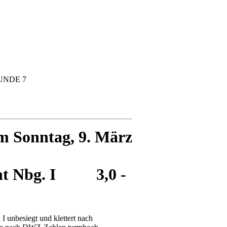
RUNDE 7
Sonntag, 9. März
acht Nbg. I 3,0 -
I unbesiegt und klettert nach