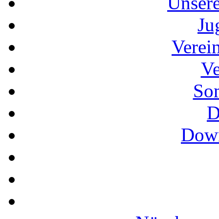
Unser
Ju
Verei
Ve
So
D
Down