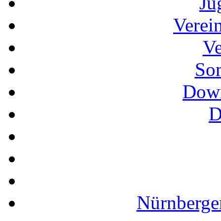
Ju
Verei
Ve
So
Down
D
Nürnberger