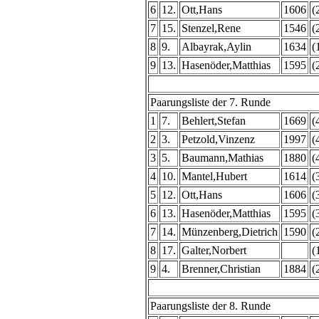
6
12.
Ott,Hans
1606
(
7
15.
Stenzel,Rene
1546
(
8
9.
Albayrak,Aylin
1634
(
9
13.
Hasenöder,Matthias
1595
(
Paarungsliste der 7. Runde
1
7.
Behlert,Stefan
1669
(
2
3.
Petzold,Vinzenz
1997
(
3
5.
Baumann,Mathias
1880
(
4
10.
Mantel,Hubert
1614
(
5
12.
Ott,Hans
1606
(
6
13.
Hasenöder,Matthias
1595
(
7
14.
Münzenberg,Dietrich
1590
(
8
17.
Galter,Norbert
(
9
4.
Brenner,Christian
1884
(
Paarungsliste der 8. Runde