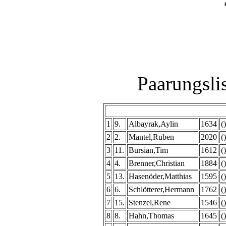
Paarungsli
1
9.
Albayrak,Aylin
1634
()
2
2.
Mantel,Ruben
2020
()
3
11.
Bursian,Tim
1612
()
4
4.
Brenner,Christian
1884
()
5
13.
Hasenöder,Matthias
1595
()
6
6.
Schlötterer,Hermann
1762
()
7
15.
Stenzel,Rene
1546
()
8
8.
Hahn,Thomas
1645
()