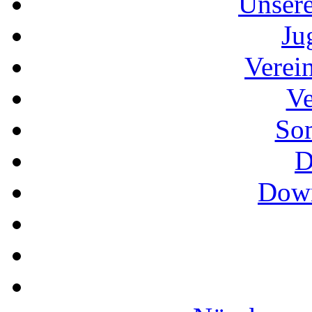
Unser
Ju
Verei
Ve
So
D
Down