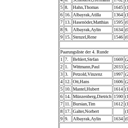
5
8.
Hahn,Thomas
1645
(
6
16.
Albayrak,Atilla
1364
(
7
13.
Hasenöder,Matthias
1595
(
8
9.
Albayrak,Aylin
1634
(
9
15.
Stenzel,Rene
1546
(
Paarungsliste der 4. Runde
1
7.
Behlert,Stefan
1669
(
2
1.
Wittmann,Paul
2033
(
3
3.
Petzold,Vinzenz
1997
(
4
12.
Ott,Hans
1606
(
5
10.
Mantel,Hubert
1614
(
6
14.
Münzenberg,Dietrich
1590
(
7
11.
Bursian,Tim
1612
(
8
17.
Galter,Norbert
(
9
9.
Albayrak,Aylin
1634
(