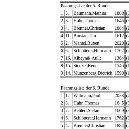
Paarungsliste der 5. Runde
1
5.
Baumann,Mathias
1880
(
2
8.
Hahn,Thomas
1645
(
3
4.
Brenner,Christian
1884
(
4
11.
Bursian,Tim
1612
(
5
2.
Mantel,Ruben
2020
(
6
6.
Schlötterer,Hermann
1762
(
7
16.
Albayrak,Atilla
1364
(
8
15.
Stenzel,Rene
1546
(
9
14.
Münzenberg,Dietrich
1590
(
Paarungsliste der 6. Runde
1
1.
Wittmann,Paul
2033
(
2
8.
Hahn,Thomas
1645
(
3
7.
Behlert,Stefan
1669
(
4
6.
Schlötterer,Hermann
1762
(
5
4.
Brenner,Christian
1884
(