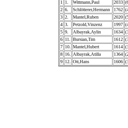
1
1.
Wittmann,Paul
2033
(
2
6.
Schlötterer,Hermann
1762
(
3
2.
Mantel,Ruben
2020
(
4
3.
Petzold,Vinzenz
1997
(
5
9.
Albayrak,Aylin
1634
(
6
11.
Bursian,Tim
1612
(
7
10.
Mantel,Hubert
1614
(
8
16.
Albayrak,Atilla
1364
(
9
12.
Ott,Hans
1606
(