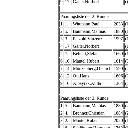
9
17.
Galter,Norbert
()
Paarungsliste der 2. Runde
1
1.
Wittmann,Paul
2033
(
2
5.
Baumann,Mathias
1880
(
3
3.
Petzold,Vinzenz
1997
(
4
17.
Galter,Norbert
(
5
7.
Behlert,Stefan
1669
(
6
10.
Mantel,Hubert
1614
(
7
14.
Münzenberg,Dietrich
1590
(
8
12.
Ott,Hans
1606
(
9
16.
Albayrak,Atilla
1364
(
Paarungsliste der 3. Runde
1
5.
Baumann,Mathias
1880
(
2
4.
Brenner,Christian
1884
(
3
2.
Mantel,Ruben
2020
(
4
6.
Schlötterer,Hermann
1762
(