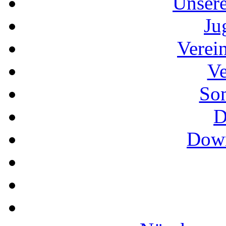
Unser
Ju
Verei
Ve
So
D
Down