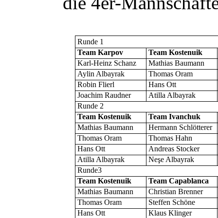
die 4er-Mannschafte
Runde 1
Team Karpov
Team Kostenuik
Karl-Heinz Schanz
Mathias Baumann
Aylin Albayrak
Thomas Oram
Robin Flierl
Hans Ott
Joachim Raudner
Atilla Albayrak
Runde 2
Team Kostenuik
Team Ivanchuk
Mathias Baumann
Hermann Schlötterer
Thomas Oram
Thomas Hahn
Hans Ott
Andreas Stocker
Atilla Albayrak
Ne
ş
e Albayrak
Runde3
Team Kostenuik
Team Capablanca
Mathias Baumann
Christian Brenner
Thomas Oram
Steffen Schöne
Hans Ott
Klaus Klinger