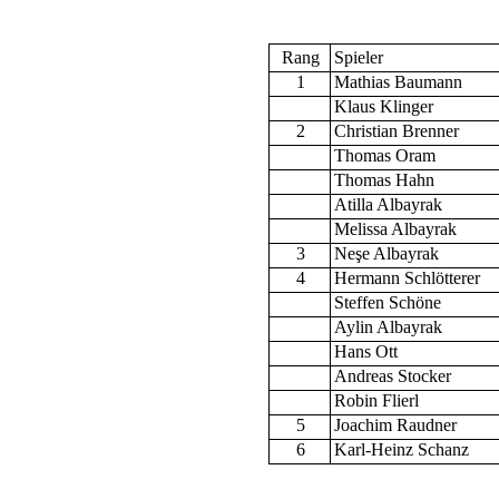
Rang
Spieler
1
Mathias Baumann
Klaus Klinger
2
Christian Brenner
Thomas Oram
Thomas Hahn
Atilla Albayrak
Melissa Albayrak
3
Ne
ş
e Albayrak
4
Hermann Schlötterer
Steffen Schöne
Aylin Albayrak
Hans Ott
Andreas Stocker
Robin Flierl
5
Joachim Raudner
6
Karl-Heinz Schanz