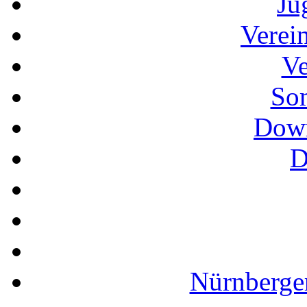
Ju
Verei
Ve
So
Down
D
Nürnberger