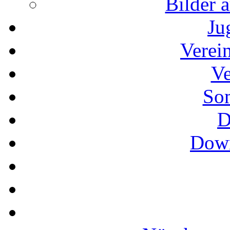
Bilder 
Ju
Verei
Ve
So
D
Down