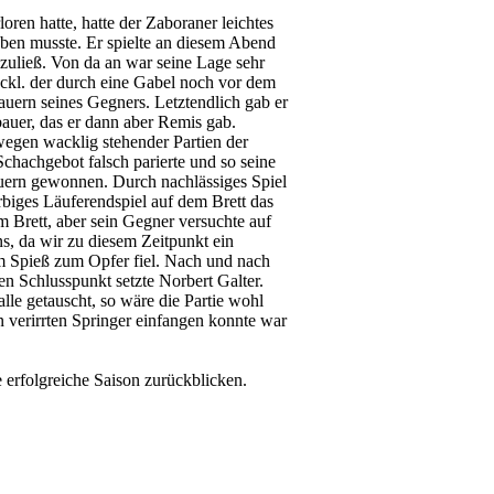
ren hatte, hatte der Zaboraner leichtes
ben musste. Er spielte an diesem Abend
zuließ. Von da an war seine Lage sehr
öckl. der durch eine Gabel noch vor dem
uern seines Gegners. Letztendlich gab er
auer, das er dann aber Remis gab.
egen wacklig stehender Partien der
chachgebot falsch parierte und so seine
uern gewonnen. Durch nachlässiges Spiel
arbiges Läuferendspiel auf dem Brett das
m Brett, aber sein Gegner versuchte auf
s, da wir zu diesem Zeitpunkt ein
nem Spieß zum Opfer fiel. Nach und nach
en Schlusspunkt setzte Norbert Galter.
alle getauscht, so wäre die Partie wohl
verirrten Springer einfangen konnte war
 erfolgreiche Saison zurückblicken.