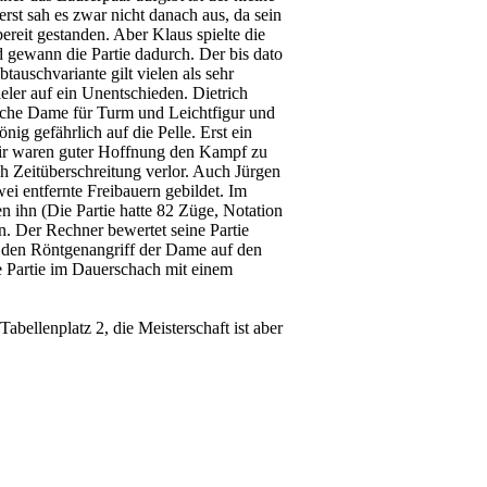
st sah es zwar nicht danach aus, da sein
reit gestanden. Aber Klaus spielte die
d gewann die Partie dadurch. Der bis dato
auschvariante gilt vielen als sehr
eler auf ein Unentschieden. Dietrich
ische Dame für Turm und Leichtfigur und
ig gefährlich auf die Pelle. Erst ein
 wir waren guter Hoffnung den Kampf zu
h Zeitüberschreitung verlor. Auch Jürgen
ei entfernte Freibauern gebildet. Im
en ihn (Die Partie hatte 82 Züge, Notation
. Der Rechner bewertet seine Partie
r den Röntgenangriff der Dame auf den
e Partie im Dauerschach mit einem
bellenplatz 2, die Meisterschaft ist aber