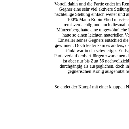
Vorteil dahin und die Partie endet im R
Gegner eine sehr viel aktivere Stellu
nachteilige Stellung einfach weiter und 
100%-Mann Robin Flierl musste sic
remisverdächtig und auch diesmal be
Münzenberg hatte eine ungewöhnliche Ma
hatte so einen leichten materiellen 
Einsteller seines Gegners entschied d
gewinnen. Doch leider kam es anders, da
Tränkl war in ein schwieriges Endsp
Partieverlauf erobert Jürgen zwar einen d
ist aber nur bis Zug 56 nachvollzi
durchgängig als ausgeglichen, doch i
gegnerischen König ausgenutzt hä
So endet der Kampf mit einer knappen Nie