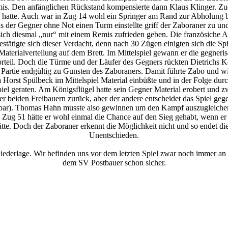
emis. Den anfänglichen Rückstand kompensierte dann Klaus Klinger. Zuer
ng hatte. Auch war in Zug 14 wohl ein Springer am Rand zur Abholung be
als der Gegner ohne Not einen Turm einstellte griff der Zaboraner zu un
h diesmal „nur“ mit einem Remis zufrieden geben. Die französiche Abt
stätigte sich dieser Verdacht, denn nach 30 Zügen einigten sich die Spi
terialverteilung auf dem Brett. Im Mittelspiel gewann er die gegner
Vorteil. Doch die Türme und der Läufer des Gegners rückten Dietrichs Kön
ie Partie endgültig zu Gunsten des Zaboraners. Damit führte Zabo und
 Horst Spülbeck im Mittelspiel Material einbüßte und in der Folge durc
iel geraten. Am Königsflügel hatte sein Gegner Material erobert und zw
er beiden Freibauern zurück, aber der andere entscheidet das Spiel geg
ehbar). Thomas Hahn musste also gewinnen um den Kampf auszugleichen
n Zug 51 hätte er wohl einmal die Chance auf den Sieg gehabt, wenn e
tte. Doch der Zaboraner erkennt die Möglichkeit nicht und so endet di
Unentschieden.
derlage. Wir befinden uns vor dem letzten Spiel zwar noch immer an Ta
dem SV Postbauer schon sicher.