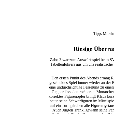
Tipp: Mit ei
Riesige Überra
Zabo 3 war zum Auswärtsspiel beim SV P
Tabellenführers aus um uns realistisch
Den ersten Punkt des Abends errang Ro
geschicktes Spiel immer wieder an der 
eine undurchsichtige Fesselung zu einem
Gegner lässt den rochierten Monarche
korrektes Figurenopfer bringt Klaus kurz
baute seine Schwerfiguren im Mittelspie
auf ein Turmpärchen alle Figuren getau
Auch Jürgen Tränkl gewann seine Parti