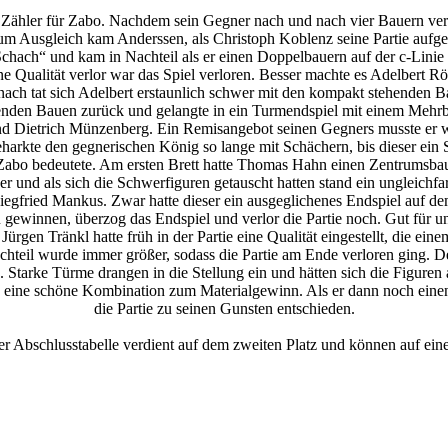
 Zähler für Zabo. Nachdem sein Gegner nach und nach vier Bauern verlo
um Ausgleich kam Anderssen, als Christoph Koblenz seine Partie aufge
Schach“ und kam in Nachteil als er einen Doppelbauern auf der c-Linie 
ne Qualität verlor war das Spiel verloren. Besser machte es Adelbert R
ach tat sich Adelbert erstaunlich schwer mit den kompakt stehenden Ba
henden Bauen zurück und gelangte in ein Turmendspiel mit einem Mehrb
 Dietrich Münzenberg. Ein Remisangebot seinen Gegners musste er w
rkte den gegnerischen König so lange mit Schächern, bis dieser ein S
Zabo bedeutete. Am ersten Brett hatte Thomas Hahn einen Zentrumsba
er und als sich die Schwerfiguren getauscht hatten stand ein ungleichf
iegfried Mankus. Zwar hatte dieser ein ausgeglichenes Endspiel auf de
 gewinnen, überzog das Endspiel und verlor die Partie noch. Gut für un
Jürgen Tränkl hatte früh in der Partie eine Qualität eingestellt, die ei
chteil wurde immer größer, sodass die Partie am Ende verloren ging. D
. Starke Türme drangen in die Stellung ein und hätten sich die Figuren 
 eine schöne Kombination zum Materialgewinn. Als er dann noch einen 
die Partie zu seinen Gunsten entschieden.
er Abschlusstabelle verdient auf dem zweiten Platz und können auf eine