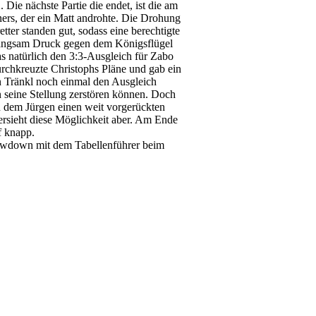
 Die nächste Partie die endet, ist die am
ers, der ein Matt androhte. Die Drohung
tter standen gut, sodass eine berechtigte
 langsam Druck gegen dem Königsflügel
s natürlich den 3:3-Ausgleich für Zabo
urchkreuzte Christophs Pläne und gab ein
n Tränkl noch einmal den Ausgleich
n seine Stellung zerstören können. Doch
n dem Jürgen einen weit vorgerückten
bersieht diese Möglichkeit aber. Am Ende
f knapp.
howdown mit dem Tabellenführer beim