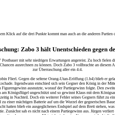
nem Klick auf die drei Punkte kommt man auch an die anderen Partien
schung: Zabo 3 hält Unentschieden gegen d
ostbauer mit sehr niedrigen Erwartungen angereist. Zu hoch fielen d
e Chancen ausrechnen zu können. Doch Zabo 3 vollbrachte an diesem A
zur Überraschung aller ein 4:4.
bin Flierl. Gegen die seltene Orang-Utan-Eröffung (1.b4) blieb er gel
Rochade. Irgendwann entschied sich sein Gegner den König in der Mitte
 Figurengewinn ausnutzte, worauf der Partiegewinn folgte. Den zweite
n am Königsflügel ungeschützt und so gewinnt Klaus mit dem Königsang
zeitig in Nachteil. Doch ein weiterer Fehler seines Gegners führt zu 
l zu einer mächtigen Batterie auf um die Wurzel der gegnerischen Baue
scht hatten blieb ein ausgeglichenes Endspiel auf dem Brett stehen, w
e. Zunächst sah es nicht nach einem Partiegewinn aus. Jürgen verliert 