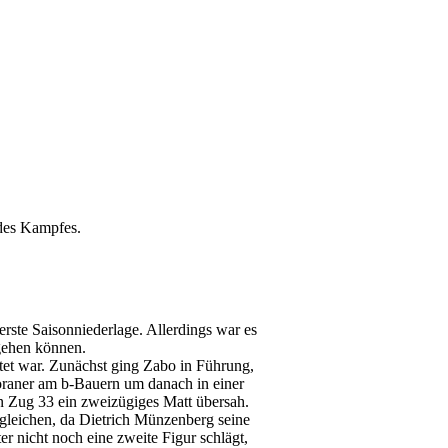
 des Kampfes.
rste Saisonniederlage. Allerdings war es
sgehen können.
tet war. Zunächst ging Zabo in Führung,
boraner am b-Bauern um danach in einer
n Zug 33 ein zweizügiges Matt übersah.
sgleichen, da Dietrich Münzenberg seine
r nicht noch eine zweite Figur schlägt,