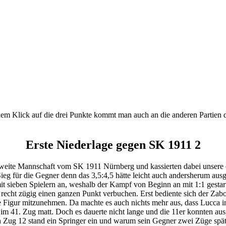
nem Klick auf die drei Punkte kommt man auch an die anderen Partien
Erste Niederlage gegen SK 1911 2
 zweite Mannschaft vom SK 1911 Nürnberg und kassierten dabei unsere e
ieg für die Gegner denn das 3,5:4,5 hätte leicht auch andersherum au
it sieben Spielern an, weshalb der Kampf von Beginn an mit 1:1 gestar
recht zügig einen ganzen Punkt verbuchen. Erst bediente sich der Za
e Figur mitzunehmen. Da machte es auch nichts mehr aus, dass Lucca i
st im 41. Zug matt. Doch es dauerte nicht lange und die 11er konnten au
in Zug 12 stand ein Springer ein und warum sein Gegner zwei Züge späte