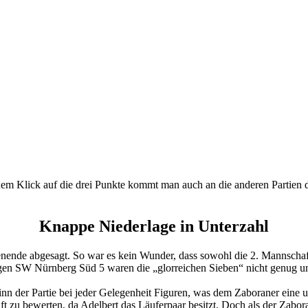
nem Klick auf die drei Punkte kommt man auch an die anderen Partien
Knappe Niederlage in Unterzahl
ende abgesagt. So war es kein Wunder, dass sowohl die 2. Mannschaft 
egen SW Nürnberg Süd 5 waren die „glorreichen Sieben“ nicht genug und
n der Partie bei jeder Gelegenheit Figuren, was dem Zaboraner eine un
haft zu bewerten, da Adelbert das Läuferpaar besitzt. Doch als der Zabor