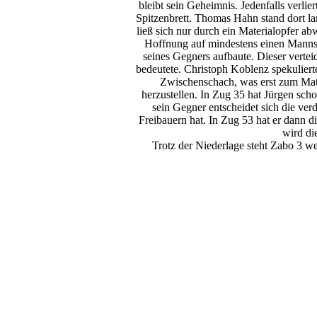
bleibt sein Geheimnis. Jedenfalls verlie
Spitzenbrett. Thomas Hahn stand dort l
ließ sich nur durch ein Materialopfer ab
Hoffnung auf mindestens einen Mannsc
seines Gegners aufbaute. Dieser verte
bedeutete. Christoph Koblenz spekuliert
Zwischenschach, was erst zum Mate
herzustellen. In Zug 35 hat Jürgen sch
sein Gegner entscheidet sich die ve
Freibauern hat. In Zug 53 hat er dann d
wird di
Trotz der Niederlage steht Zabo 3 