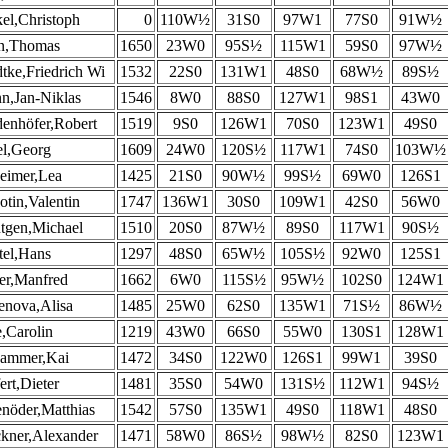
el,Christoph
0
110W½
31S0
97W1
77S0
91W½
n,Thomas
1650
23W0
95S½
115W1
59S0
97W½
tke,Friedrich Wi
1532
22S0
131W1
48S0
68W½
89S½
n,Jan-Niklas
1546
8W0
88S0
127W1
98S1
43W0
enhöfer,Robert
1519
9S0
126W1
70S0
123W1
49S0
l,Georg
1609
24W0
120S½
117W1
74S0
103W½
eimer,Lea
1425
21S0
90W½
99S½
69W0
126S1
otin,Valentin
1747
136W1
30S0
109W1
42S0
56W0
tgen,Michael
1510
20S0
87W½
89S0
117W1
90S½
el,Hans
1297
48S0
65W½
105S½
92W0
125S1
er,Manfred
1662
6W0
115S½
95W½
102S0
124W1
nova,Alisa
1485
25W0
62S0
135W1
71S½
86W½
,Carolin
1219
43W0
66S0
55W0
130S1
128W1
hammer,Kai
1472
34S0
122W0
126S1
99W1
39S0
ert,Dieter
1481
35S0
54W0
131S½
112W1
94S½
nöder,Matthias
1542
57S0
135W1
49S0
118W1
48S0
kner,Alexander
1471
58W0
86S½
98W½
82S0
123W1