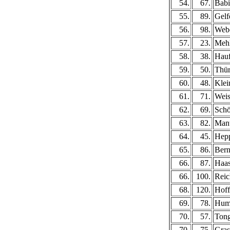
54.
67.
Babi
55.
89.
Gelf
56.
98.
Webe
57.
23.
Meh
58.
38.
Hauf
59.
50.
Thür
60.
48.
Klei
61.
71.
Weis
62.
69.
Schö
63.
82.
Mant
64.
45.
Hepp
65.
86.
Bern
66.
87.
Haas
66.
100.
Reic
68.
120.
Hoff
69.
78.
Hum
70.
57.
Ton
70.
75.
Gras