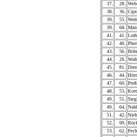
37.
28.
Webe
38.
36.
Cipr
39.
55.
Wett
39.
68.
Mant
41.
41.
Luth
42.
40.
Phen
43.
56.
Böh
44.
26.
Walt
45.
81.
Dree
46.
44.
Hörr
47.
60.
Preß
48.
53.
Kort
49.
51.
Sieg
49.
64.
Nahl
51.
42.
Nieb
52.
99.
Röck
53.
62.
Pech