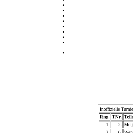
Inoffizielle Tur
Rng.
TNr.
Tei
1.
2.
Meij
2.
6.
Wenn