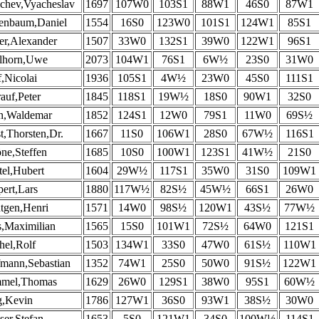
chev,Vyacheslav
1697
107W0
103S1
88W1
46S0
87W1
enbaum,Daniel
1554
16S0
123W0
101S1
124W1
85S1
r,Alexander
1507
33W0
132S1
39W0
122W1
96S1
lhorn,Uwe
2073
104W1
76S1
6W½
23S0
31W0
,Nicolai
1936
105S1
4W½
23W0
45S0
111S1
auf,Peter
1845
118S1
19W½
18S0
90W1
32S0
n,Waldemar
1852
124S1
12W0
79S1
11W0
69S½
t,Thorsten,Dr.
1667
11S0
106W1
28S0
67W½
116S1
ne,Steffen
1685
10S0
100W1
123S1
41W½
21S0
el,Hubert
1604
29W½
117S1
35W0
31S0
109W1
ert,Lars
1880
117W½
82S½
45W½
66S1
26W0
tgen,Henri
1571
14W0
98S½
120W1
43S½
77W½
,Maximilian
1565
15S0
101W1
72S½
64W0
121S1
hel,Rolf
1503
134W1
33S0
47W0
61S½
110W1
mann,Sebastian
1352
74W1
25S0
50W0
91S½
122W1
mel,Thomas
1629
26W0
129S1
38W0
95S1
60W½
g,Kevin
1786
127W1
36S0
93W1
38S½
30W0
ser,Stefan
1653
5S0
121W1
34S0
100W½
114S1