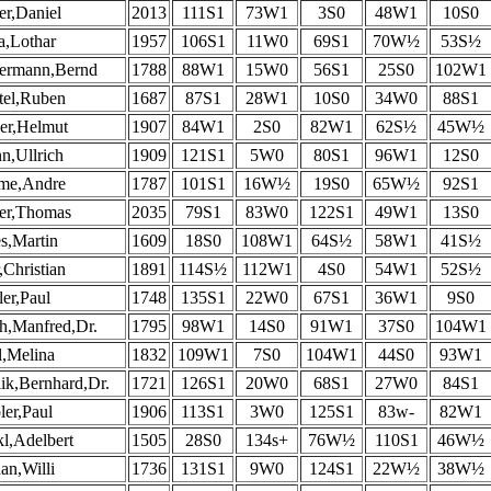
r,Daniel
2013
111S1
73W1
3S0
48W1
10S0
a,Lothar
1957
106S1
11W0
69S1
70W½
53S½
ermann,Bernd
1788
88W1
15W0
56S1
25S0
102W1
el,Ruben
1687
87S1
28W1
10S0
34W0
88S1
er,Helmut
1907
84W1
2S0
82W1
62S½
45W½
n,Ullrich
1909
121S1
5W0
80S1
96W1
12S0
me,Andre
1787
101S1
16W½
19S0
65W½
92S1
er,Thomas
2035
79S1
83W0
122S1
49W1
13S0
s,Martin
1609
18S0
108W1
64S½
58W1
41S½
,Christian
1891
114S½
112W1
4S0
54W1
52S½
ler,Paul
1748
135S1
22W0
67S1
36W1
9S0
h,Manfred,Dr.
1795
98W1
14S0
91W1
37S0
104W1
l,Melina
1832
109W1
7S0
104W1
44S0
93W1
ik,Bernhard,Dr.
1721
126S1
20W0
68S1
27W0
84S1
ler,Paul
1906
113S1
3W0
125S1
83w-
82W1
l,Adelbert
1505
28S0
134s+
76W½
110S1
46W½
an,Willi
1736
131S1
9W0
124S1
22W½
38W½