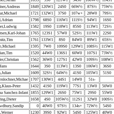
ner,Andreas
1849
120W1
24S0
66W½
87S½
75W½
ar,Michael
1721
132W1
37S0
107w+
28W0
79S½
l,Adrian
1798
68S0
116W1
111S½
94W1
16S0
er,Ludwig
1582
19S0
118W1
85S0
113W1
72S½
tsen,Karl-Johan
1765
123S1
57W0
52S½
111W1
22S0
itz,Tim
1761
133W1
8S0
84W0
89W1
65S½
,Michael
1595
7W0
109S0
129W1
108S½
115W1
ian,Tim
1520
44W0
136S1
60W0
107S1
73W½
er,Christian
1562
36W0
127S1
42W0
109S½
108W1
Hans
1644
3S0
113W1
13S0
106W1
36S0
,Julian
1609
32S½
64W½
41S0
105W1
51S0
enlochner,Michae
1707
130W1
44S1
14W0
51s-
,Klaus-Peter
1432
41S0
119W1
77S1
13W0
50W0
a Sanchez-Infant
1855
129W1
26S0
75W1
29S0
55W0
ring,Dieter
1658
4S0
105W½
112S1
32W0
100S½
wdhury,Sandip
0
40W0
97S½
134s+
72W½
54S0
,Werner
1230
39S0
92W1
54S0
125W1
40W0