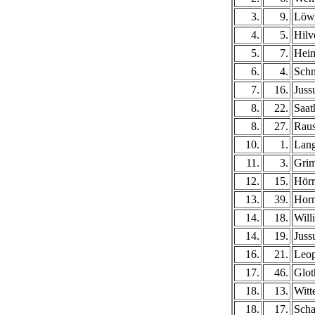
3.
9.
Löw
4.
5.
Hilv
5.
7.
Heim
6.
4.
Sch
7.
16.
Juss
8.
22.
Saat
8.
27.
Raus
10.
1.
Lang
11.
3.
Grim
12.
15.
Hörr
13.
39.
Hor
14.
18.
Will
14.
19.
Juss
16.
21.
Leop
17.
46.
Glot
18.
13.
Witt
18.
17.
Scha