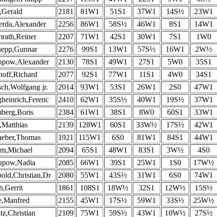
,Gerald
2181
81W1
51S1
37W1
14S½
23W1
erda,Alexander
2256
86W1
58S½
46W1
8S1
14W1
rath,Reiner
2207
71W1
42S1
30W1
7S1
1W0
nepp,Gunnar
2276
99S1
13W1
57S½
16W1
2W½
upow,Alexander
2130
78S1
49W1
27S1
5W0
35S1
hoff,Richard
2077
92S1
77W1
11S1
4W0
34S1
ch,Wolfgang jr.
2014
93W1
53S1
26W1
2S0
47W1
heinrich,Ferenc
2410
62W1
35S½
40W1
19S½
37W1
berg,Boris
2384
61W1
38S1
8W0
60S1
33W1
,Matthias
2139
128W1
60S1
33W½
17S½
42W1
neber,Thomas
1921
115W1
6S0
81W1
84S1
44W1
im,Michael
2094
65S1
48W1
83S1
3W½
4S0
upow,Nadia
2085
66W1
39S1
25W1
1S0
17W½
old,Christian,Dr
2080
55W1
43S½
31W1
6S0
74W1
h,Gerrit
1861
108S1
18W½
32S1
12W½
15S½
e,Manfred
2155
45W1
17S½
59W1
33S½
25W½
tz,Christian
2109
75W1
59S½
43W1
10W½
27S½