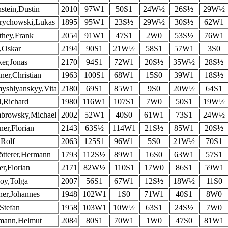
stein,Dustin
2010
97W1
50S1
24W½
26S½
29W½
rychowski,Lukas
1895
95W1
23S½
29W½
30S½
62W1
hey,Frank
2054
91W1
47S1
2W0
53S½
76W1
,Oskar
2194
90S1
21W½
58S1
57W1
3S0
er,Jonas
2170
94S1
72W1
20S½
35W½
28S½
ner,Christian
1963
100S1
68W1
15S0
39W1
18S½
yshlyanskyy,Vita
2180
69S1
85W1
9S0
20W½
64S1
,Richard
1980
116W1
107S1
7W0
50S1
19W½
browsky,Michael
2002
52W1
40S0
61W1
73S1
24W½
er,Florian
2143
63S½
114W1
21S½
85W1
20S½
Rolf
2063
125S1
96W1
5S0
21W½
70S1
ötterer,Hermann
1793
112S½
89W1
16S0
63W1
57S1
er,Florian
2171
82W½
110S1
17W0
86S1
59W1
oy,Tolga
2007
56S1
67W1
12S½
18W½
11S0
er,Johannes
1948
102W1
1S0
71W1
40S1
8W0
Stefan
1958
103W1
10W½
63S1
24S½
7W0
mann,Helmut
2084
80S1
70W1
1W0
47S0
81W1