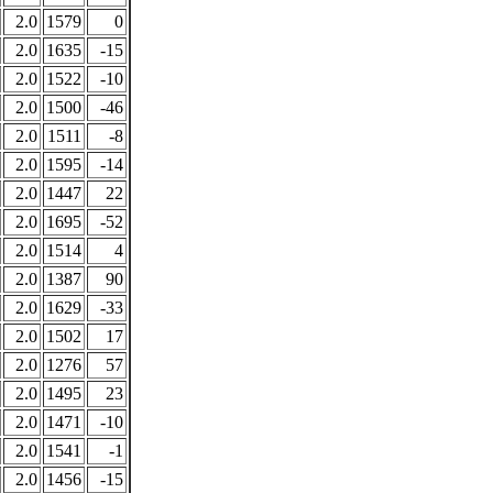
2.0
1579
0
2.0
1635
-15
2.0
1522
-10
2.0
1500
-46
2.0
1511
-8
2.0
1595
-14
2.0
1447
22
2.0
1695
-52
2.0
1514
4
2.0
1387
90
2.0
1629
-33
2.0
1502
17
2.0
1276
57
2.0
1495
23
2.0
1471
-10
2.0
1541
-1
2.0
1456
-15