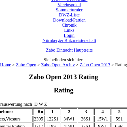
Vereinspokal
Sommerturnier
DWZ-Liste
Download/Partien
Chronik
Links
Login
Nürnberger Blitzmeisterschaft
Zabo Eintracht Hauptseite
Sie befinden sich hier:
Home
>
Zabo Open
>
Zabo Open Archiv
>
Zabo Open 2013
>
Rating
Zabo Open 2013 Rating
Rating
nierauswertung nach D W Z
lnehmer
Ro
1
2
3
4
5
ers,Viesturs
2395
122S1
34W1
36S1
15W1
5S1
inger,Philipp
2217
119S1
41W1
22S1
9W1
6S½