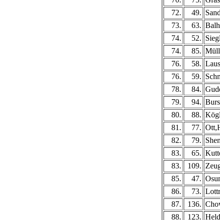
72.
49.
Sand
73.
63.
Balh
74.
52.
Sieg
74.
85.
Müll
76.
58.
Laus
76.
59.
Schm
78.
84.
Gude
79.
94.
Burs
80.
88.
Kögl
81.
77.
Ott,
82.
79.
Shen
83.
65.
Kutt
83.
109.
Zeug
85.
47.
Osun
86.
73.
Lott
87.
136.
Cho
88.
123.
Held