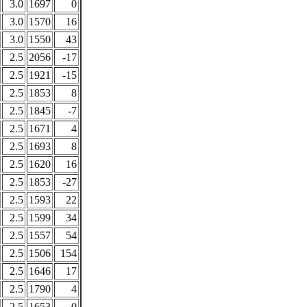
3.0
1697
0
3.0
1570
16
3.0
1550
43
2.5
2056
-17
2.5
1921
-15
2.5
1853
8
2.5
1845
-7
2.5
1671
4
2.5
1693
8
2.5
1620
16
2.5
1853
-27
2.5
1593
22
2.5
1599
34
2.5
1557
54
2.5
1506
154
2.5
1646
17
2.5
1790
4
2.5
1653
0