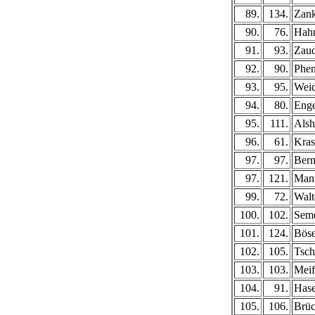
89.
134.
Zank
90.
76.
Hah
91.
93.
Zaud
92.
90.
Phen
93.
95.
Weid
94.
80.
Enge
95.
111.
Alsh
96.
61.
Kras
97.
97.
Bern
97.
121.
Mant
99.
72.
Walt
100.
102.
Seme
101.
124.
Böse
102.
105.
Tsc
103.
103.
Meif
104.
91.
Hase
105.
106.
Brüc