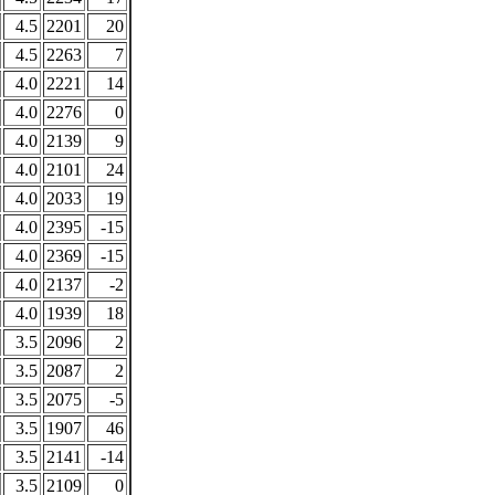
4.5
2201
20
4.5
2263
7
4.0
2221
14
4.0
2276
0
4.0
2139
9
4.0
2101
24
4.0
2033
19
4.0
2395
-15
4.0
2369
-15
4.0
2137
-2
4.0
1939
18
3.5
2096
2
3.5
2087
2
3.5
2075
-5
3.5
1907
46
3.5
2141
-14
3.5
2109
0