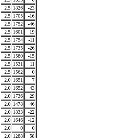
2.5
1826
-23
2.5
1705
-16
2.5
1752
-46
2.5
1601
19
2.5
1754
-11
2.5
1735
-26
2.5
1580
-15
2.5
1531
11
2.5
1562
0
2.0
1651
7
2.0
1652
43
2.0
1736
29
2.0
1478
46
2.0
1833
-22
2.0
1646
-12
2.0
0
0
2.0
1288
58