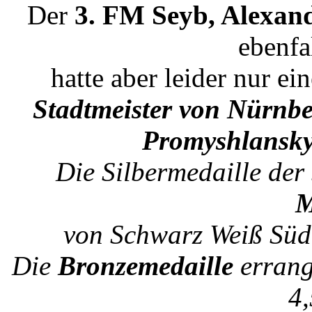
Der
3. FM Seyb, Alexa
ebenfal
hatte aber leider nur e
Stadtmeister von Nürnb
Promyshlansk
Die Silbermedaille der
M
von Schwarz Weiß Süd
Die
Bronzemedaille
erran
4