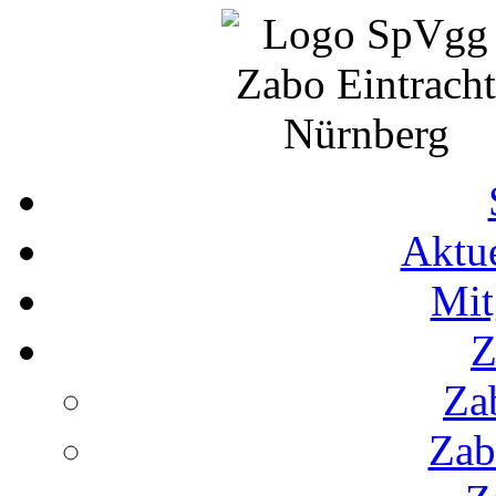
Aktue
Mit
Z
Za
Zab