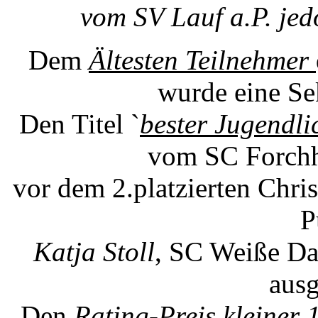
vom SV Lauf a.P. je
Dem
Ältesten Teilnehmer
wurde eine Sek
Den Titel `
bester Jugendli
vom SC Forchh
vor dem 2.platzierten Chris
P
Katja Stoll
, SC Weiße D
ausg
Den
Rating-Preis kleiner 