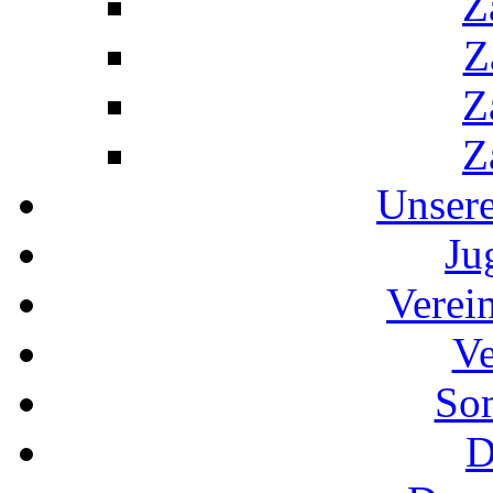
Z
Z
Z
Z
Unser
Ju
Verei
Ve
So
D