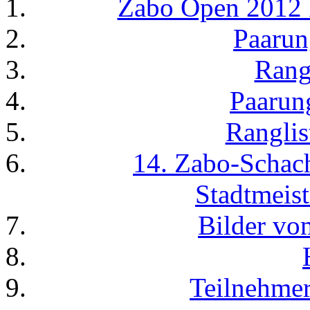
Zabo Open 2012 F
Paarun
Rang
Paarung
Ranglis
14. Zabo-Scha
Stadtmeist
Bilder v
Teilnehmer