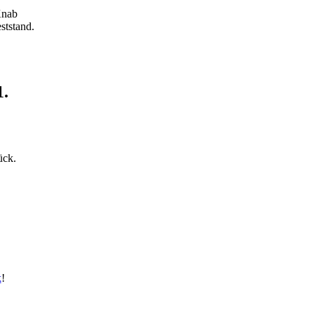
Knab
ststand.
1.
lück.
k
!