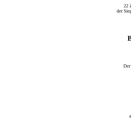
22 
der Sie
B
Der 
a