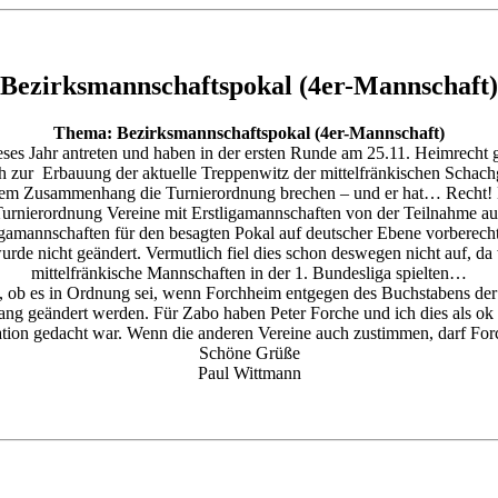
Bezirksmannschaftspokal (4er-Mannschaft)
Thema: Bezirksmannschaftspokal (4er-Mannschaft)
ses Jahr antreten und haben in der ersten Runde am 25.11. Heimrech
 zur Erbauung der aktuelle Treppenwitz der mittelfränkischen Schach
 dem Zusammenhang die Turnierordnung brechen – und er hat… Recht! De
urnierordnung Vereine mit Erstligamannschaften von der Teilnahme aus
ligamannschaften für den besagten Pokal auf deutscher Ebene vorberech
rde nicht geändert. Vermutlich fiel dies schon deswegen nicht auf, da 
mittelfränkische Mannschaften in der 1. Bundesliga spielten…
an, ob es in Ordnung sei, wenn Forchheim entgegen des Buchstabens de
ang geändert werden. Für Zabo haben Peter Forche und ich dies als ok
tuation gedacht war. Wenn die anderen Vereine auch zustimmen, darf For
Schöne Grüße
Paul Wittmann