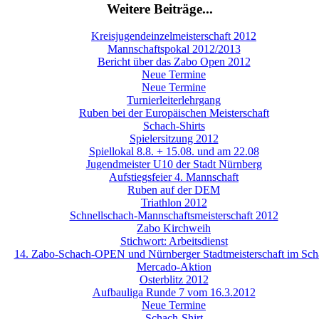
Weitere Beiträge...
Kreisjugendeinzelmeisterschaft 2012
Mannschaftspokal 2012/2013
Bericht über das Zabo Open 2012
Neue Termine
Neue Termine
Turnierleiterlehrgang
Ruben bei der Europäischen Meisterschaft
Schach-Shirts
Spielersitzung 2012
Spiellokal 8.8. + 15.08. und am 22.08
Jugendmeister U10 der Stadt Nürnberg
Aufstiegsfeier 4. Mannschaft
Ruben auf der DEM
Triathlon 2012
Schnellschach-Mannschaftsmeisterschaft 2012
Zabo Kirchweih
Stichwort: Arbeitsdienst
14. Zabo-Schach-OPEN und Nürnberger Stadtmeisterschaft im Sch
Mercado-Aktion
Osterblitz 2012
Aufbauliga Runde 7 vom 16.3.2012
Neue Termine
Schach-Shirt