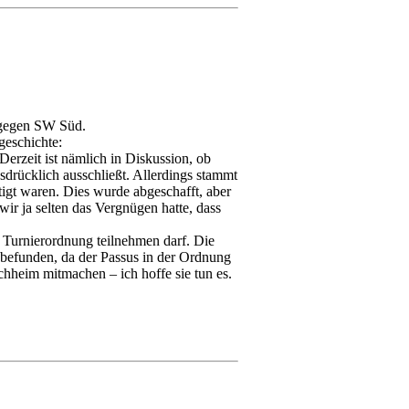
t gegen SW Süd.
geschichte:
rzeit ist nämlich in Diskussion, ob
drücklich ausschließt. Allerdings stammt
tigt waren. Dies wurde abgeschafft, aber
wir ja selten das Vergnügen hatte, dass
r Turnierordnung teilnehmen darf. Die
 befunden, da der Passus in der Ordnung
chheim mitmachen – ich hoffe sie tun es.