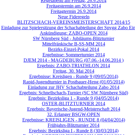
Regelabend am Freitag, 26.9.2014
Freitagstermin am 26.9.2014
Freitagtermin 26.9.2014
Neue Fideregeln
BLITZSCHACH-VEREINSMEISTERSCHAFT 2014/15
Einladung zur Spielersitzung der Schachabteilung der Spvgg Zabo Ein
Ankündigung: ZABO-OPEN 2014
SW Nürnberg Süd - Jubiläums-Blitzturnier
Mittelfränkische B-SS-MM 2014
Bezirks-Einzel-Pokal 2014
Ergebnisse: Sommerturnier 2014
DJEM 2014 - MAGDEBURG (07.06.-14.06.2014 )
Ergebnis: ZABO-TRIATHLON 2014
Freitag, 30. Mai 2014
Ergebnisse: Kreisligen - Runde 9 (09/05/2014)
Rapid-Jugendturnier in Postbauer-Heng (01/05/2014)
Einladung zur JHV Schachabteilung Zabo 2014
Ergebnis: Schnellschach-Turnier (SC SW Nürnberg Süd)
Ergebnis: Bezirksliga 1 - Runde 9 (04/05/2014)
OSTER-BLITZTURNIER 2014
Ergebnis: Bayerische-Jugend-Meisterschaft 2014
32. Erlanger BSGW-OPEN
Ergebnisse: KREISLIGEN - RUNDE 8 (04/04/2014)
Frühjahrs-Blitzturnier 2014
Ergebnis: Bezirksliga I - Runde 8 (30/03/2014)