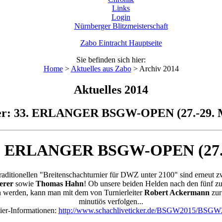
Links
Login
Nürnberger Blitzmeisterschaft
Zabo Eintracht Hauptseite
Sie befinden sich hier:
Home
>
Aktuelles aus Zabo
>
Archiv 2014
Aktuelles 2014
er: 33. ERLANGER BSGW-OPEN (27.-29. 
33. ERLANGER BSGW-OPEN (27.-
raditionellen "Breitenschachturnier für DWZ unter 2100" sind erneut 
erer
sowie
Thomas Hahn
! Ob unsere beiden Helden nach den fünf z
n werden, kann man mit dem von Turnierleiter
Robert Ackermann
zur
minutiös verfolgen...
ier-Informationen:
http://www.schachliveticker.de/BSGW2015/BSGW