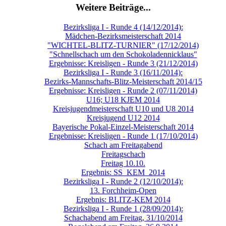
Weitere Beiträge...
Bezirksliga I - Runde 4 (14/12/2014):
Mädchen-Bezirksmeisterschaft 2014
"WICHTEL-BLITZ-TURNIER" (17/12/2014)
"Schnellschach um den Schokoladennicklaus"
Ergebnisse: Kreisligen - Runde 3 (21/12/2014)
Bezirksliga I - Runde 3 (16/11/2014):
Bezirks-Mannschafts-Blitz-Meisterschaft 2014/15
Ergebnisse: Kreisligen - Runde 2 (07/11/2014)
U16; U18 KJEM 2014
Kreisjugendmeisterschaft U10 und U8 2014
Kreisjugend U12 2014
Bayerische Pokal-Einzel-Meisterschaft 2014
Ergebnisse: Kreisligen - Runde 1 (17/10/2014)
Schach am Freitagabend
Freitagschach
Freitag 10.10.
Ergebnis: SS_KEM_2014
Bezirksliga I - Runde 2 (12/10/2014):
13. Forchheim-Open
Ergebnis: BLITZ-KEM 2014
Bezirksliga I - Runde 1 (28/09/2014):
Schachabend am Freitag, 31/10/2014