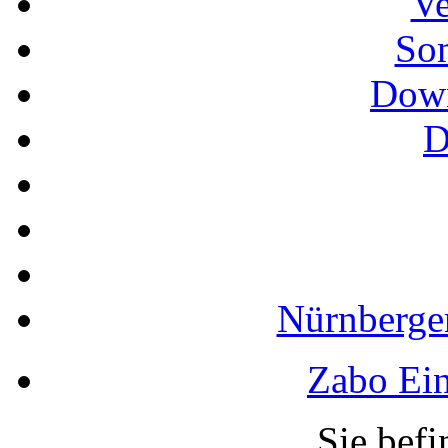
Ve
So
Down
D
Nürnberger
Zabo Ein
Sie befi