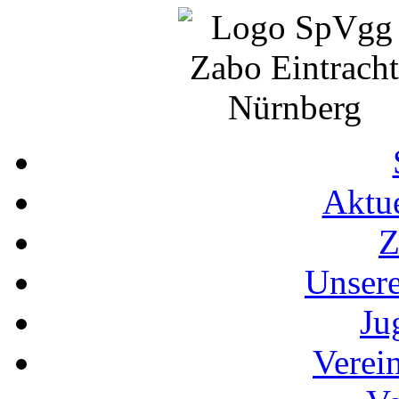
Aktue
Z
Unser
Ju
Verei