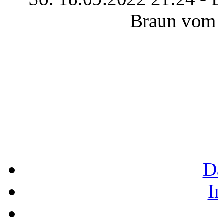
Braun vom 
D
I