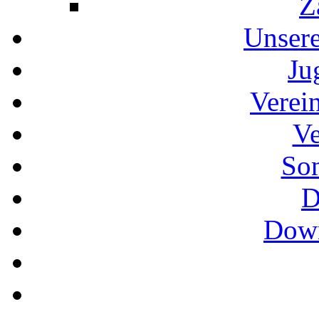
Z
Unser
Ju
Verei
Ve
So
D
Down