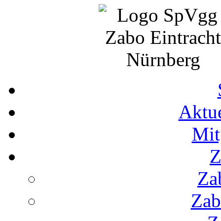
Aktue
Mit
Z
Za
Zab