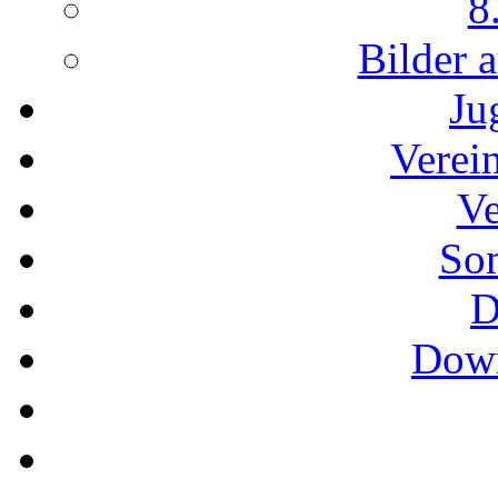
8
Bilder 
Ju
Verei
Ve
So
D
Down