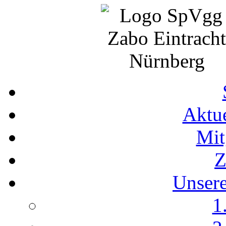
Aktue
Mit
Z
Unser
1