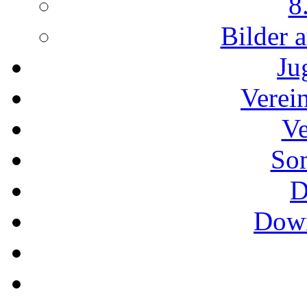
8
Bilder 
Ju
Verei
Ve
So
D
Down