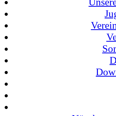
Unser
Ju
Verei
Ve
So
D
Down