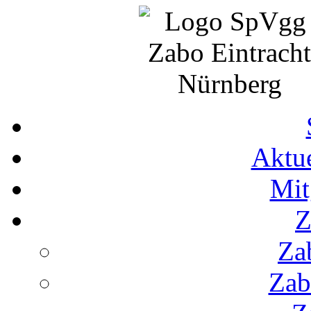
Aktue
Mit
Z
Za
Zab