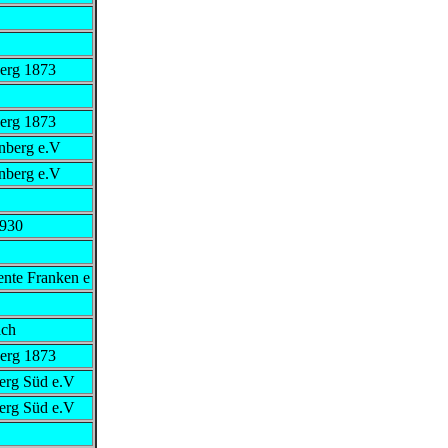
erg 1873
erg 1873
nberg e.V
nberg e.V
1930
te Franken e
ach
erg 1873
erg Süd e.V
erg Süd e.V