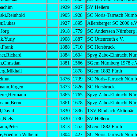
oachim
1929
1907
SV Hellern
ski,Reinhold
1905
1928
SC Noris-Tarrasch Nürnb
r,Lukas
1927
1895
Allersberger SC 2000 e.V
,Jörg
1918
1779
SC Anderssen Nürnberg 
k,Yuriy
1908
1887
SC Uttenreuth e.V.
,Frank
1888
1710
SC Hersbruck
er,Richard
1884
1604
Spvg Zabo-Eintracht Nür
n,Christian
1881
1566
SGem Nürnberg 1978 e.V
erg,Mikhail
1878
SGem 1882 Fürth
elmut
1876
1739
SC Noris-Tarrasch Nürnb
ann,Jürgen
1873
1826
SC Hersbruck
terer,Hermann
1865
1765
Spvg Zabo-Eintracht Nür
mann,Bernd
1861
1678
Spvg Zabo-Eintracht Nür
,David
1830
1836
TSV Bindlach Aktionär
r,Niels
1830
1730
SV Hellern
nn,Peter
1813
1552
SGem 1882 Fürth
e,Friedrich Wilhelm
1804
1427
SC Noris-Tarrasch Nürnb