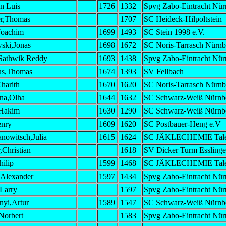
an Luis
1726
1332
Spvg Zabo-Eintracht Nür
r,Thomas
1707
SC Heideck-Hilpoltstein
Joachim
1699
1493
SC Stein 1998 e.V.
ski,Jonas
1698
1672
SC Noris-Tarrasch Nürnb
,Sathwik Reddy
1693
1438
Spvg Zabo-Eintracht Nür
us,Thomas
1674
1393
SV Fellbach
harith
1670
1620
SC Noris-Tarrasch Nürnb
na,Olha
1644
1632
SC Schwarz-Weiß Nürnb
,Hakim
1630
1290
SC Schwarz-Weiß Nürnb
nry
1609
1620
SC Postbauer-Heng e.V
nowitsch,Julia
1615
1624
SC JÄKLECHEMIE Talen
,Christian
1618
SV Dicker Turm Essling
hilip
1599
1468
SC JÄKLECHEMIE Talen
,Alexander
1597
1434
Spvg Zabo-Eintracht Nür
Larry
1597
Spvg Zabo-Eintracht Nür
nyi,Artur
1589
1547
SC Schwarz-Weiß Nürnb
Norbert
1583
Spvg Zabo-Eintracht Nür