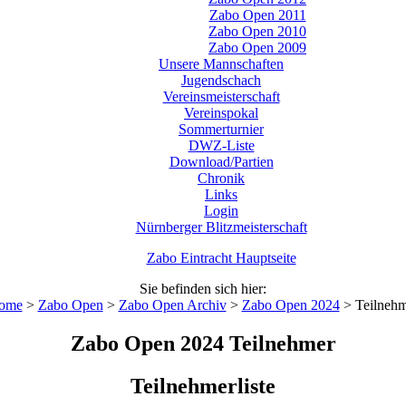
Zabo Open 2011
Zabo Open 2010
Zabo Open 2009
Unsere Mannschaften
Jugendschach
Vereinsmeisterschaft
Vereinspokal
Sommerturnier
DWZ-Liste
Download/Partien
Chronik
Links
Login
Nürnberger Blitzmeisterschaft
Zabo Eintracht Hauptseite
Sie befinden sich hier:
ome
>
Zabo Open
>
Zabo Open Archiv
>
Zabo Open 2024
>
Teilneh
Zabo Open 2024 Teilnehmer
Teilnehmerliste