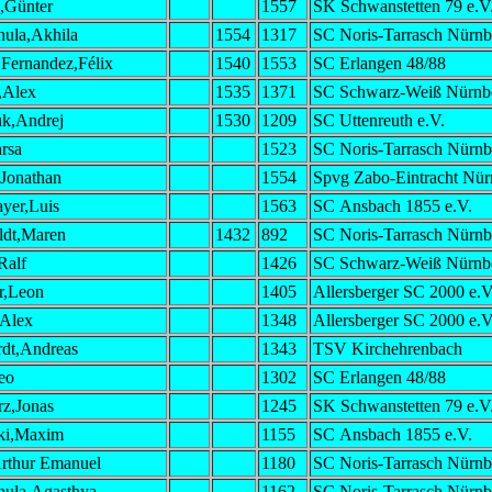
,Günter
1557
SK Schwanstetten 79 e.V
hula,Akhila
1554
1317
SC Noris-Tarrasch Nürnb
 Fernandez,Félix
1540
1553
SC Erlangen 48/88
,Alex
1535
1371
SC Schwarz-Weiß Nürnb
k,Andrej
1530
1209
SC Uttenreuth e.V.
rsa
1523
SC Noris-Tarrasch Nürnb
,Jonathan
1554
Spvg Zabo-Eintracht Nür
yer,Luis
1563
SC Ansbach 1855 e.V.
dt,Maren
1432
892
SC Noris-Tarrasch Nürnb
Ralf
1426
SC Schwarz-Weiß Nürnb
r,Leon
1405
Allersberger SC 2000 e.V
,Alex
1348
Allersberger SC 2000 e.V
dt,Andreas
1343
TSV Kirchehrenbach
eo
1302
SC Erlangen 48/88
z,Jonas
1245
SK Schwanstetten 79 e.V
ki,Maxim
1155
SC Ansbach 1855 e.V.
rthur Emanuel
1180
SC Noris-Tarrasch Nürnb
hula,Agasthya
1162
SC Noris-Tarrasch Nürnb