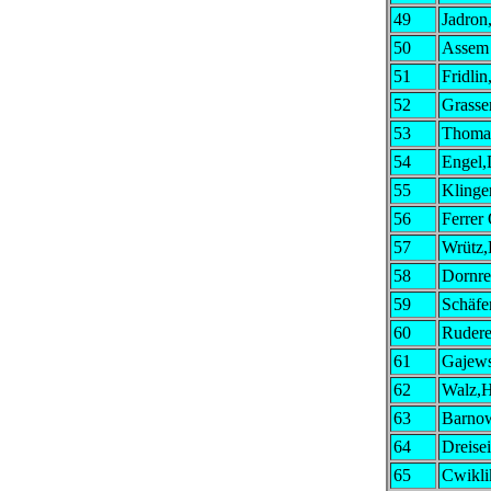
49
Jadron
50
Assem
51
Fridlin
52
Grasser
53
Thoma
54
Engel,
55
Klinge
56
Ferrer
57
Wrütz
58
Dornre
59
Schäfe
60
Rudere
61
Gajews
62
Walz,
63
Barno
64
Dreisei
65
Cwikli