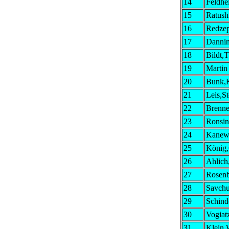
14
Feldhe
15
Ratush
16
Redzep
17
Dannin
18
Bildt,
19
Martin
20
Bunk,K
21
Leis,St
22
Brenne
23
Ronsin
24
Kanews
25
König,
26
Ahlich
27
Rosen
28
Savchu
29
Schind
30
Vogiatz
31
Klein,