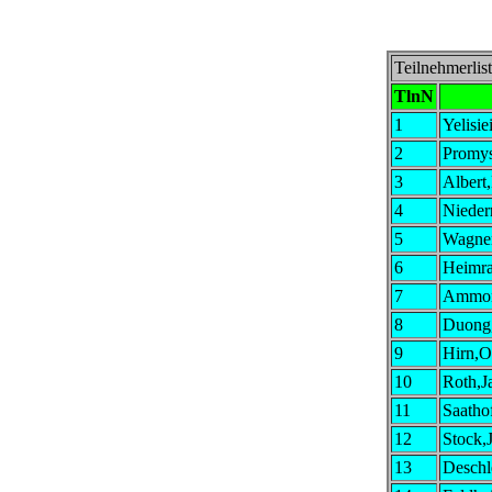
Teilnehmerliste
TlnN
1
Yelisie
2
Promys
3
Albert
4
Nieder
5
Wagner
6
Heimra
7
Ammon
8
Duong
9
Hirn,O
10
Roth,J
11
Saatho
12
Stock,
13
Deschl