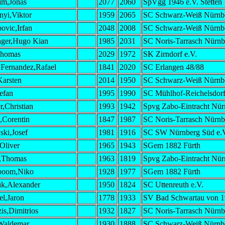
im,Jonas
2077
2060
SpVgg 1946 e.V. Stetten
nyi,Viktor
1959
2065
SC Schwarz-Weiß Nürnb
ovic,Irfan
2048
2008
SC Schwarz-Weiß Nürnb
ger,Hugo Kian
1985
2031
SC Noris-Tarrasch Nürnb
Thomas
2029
1972
SK Zirndorf e.V.
 Fernandez,Rafael
1841
2020
SC Erlangen 48/88
arsten
2014
1950
SC Schwarz-Weiß Nürnb
efan
1995
1990
SC Mühlhof-Reichelsdorf
r,Christian
1993
1942
Spvg Zabo-Eintracht Nür
,Corentin
1847
1987
SC Noris-Tarrasch Nürnb
ki,Josef
1981
1916
SC SW Nürnberg Süd e.
Oliver
1965
1943
SGem 1882 Fürth
,Thomas
1963
1819
Spvg Zabo-Eintracht Nür
boom,Niko
1928
1977
SGem 1882 Fürth
k,Alexander
1950
1824
SC Uttenreuth e.V.
el,Jaron
1778
1933
SV Bad Schwartau von 
is,Dimitrios
1932
1827
SC Noris-Tarrasch Nürnb
Waldemar
1930
1888
SC Schwarz-Weiß Nürnb