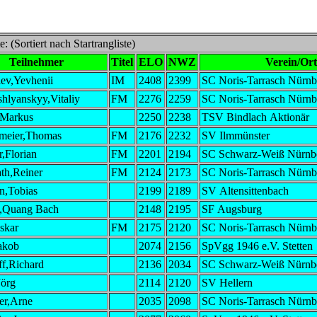
: (Sortiert nach Startrangliste)
Teilnehmer
Titel
ELO
NWZ
Verein/Ort
iev,Yevhenii
IM
2408
2399
SC Noris-Tarrasch Nürnb
hlyanskyy,Vitaliy
FM
2276
2259
SC Noris-Tarrasch Nürnb
,Markus
2250
2238
TSV Bindlach Aktionär
meier,Thomas
FM
2176
2232
SV Ilmmünster
,Florian
FM
2201
2194
SC Schwarz-Weiß Nürnb
th,Reiner
FM
2124
2173
SC Noris-Tarrasch Nürnb
,Tobias
2199
2189
SV Altensittenbach
,Quang Bach
2148
2195
SF Augsburg
skar
FM
2175
2120
SC Noris-Tarrasch Nürnb
akob
2074
2156
SpVgg 1946 e.V. Stetten
ff,Richard
2136
2034
SC Schwarz-Weiß Nürnb
Jörg
2114
2120
SV Hellern
er,Arne
2035
2098
SC Noris-Tarrasch Nürnb