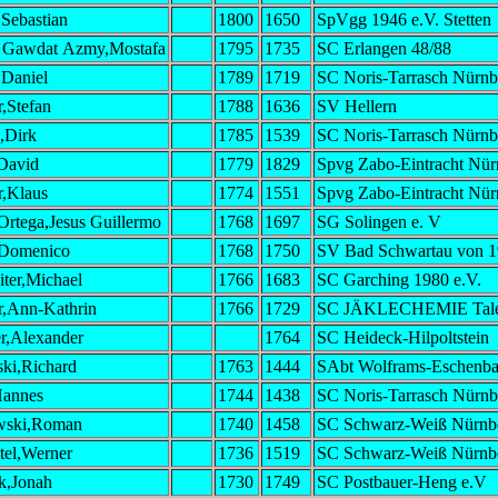
,Sebastian
1800
1650
SpVgg 1946 e.V. Stetten
 Gawdat Azmy,Mostafa
1795
1735
SC Erlangen 48/88
,Daniel
1789
1719
SC Noris-Tarrasch Nürnb
,Stefan
1788
1636
SV Hellern
,Dirk
1785
1539
SC Noris-Tarrasch Nürnb
David
1779
1829
Spvg Zabo-Eintracht Nür
r,Klaus
1774
1551
Spvg Zabo-Eintracht Nür
 Ortega,Jesus Guillermo
1768
1697
SG Solingen e. V
,Domenico
1768
1750
SV Bad Schwartau von 
iter,Michael
1766
1683
SC Garching 1980 e.V.
r,Ann-Kathrin
1766
1729
SC JÄKLECHEMIE Talen
r,Alexander
1764
SC Heideck-Hilpoltstein
ki,Richard
1763
1444
SAbt Wolframs-Eschenb
Hannes
1744
1438
SC Noris-Tarrasch Nürnb
wski,Roman
1740
1458
SC Schwarz-Weiß Nürnb
tel,Werner
1736
1519
SC Schwarz-Weiß Nürnb
k,Jonah
1730
1749
SC Postbauer-Heng e.V