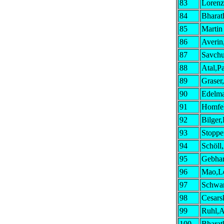
83
Lorenz
84
Bharat
85
Martin
86
Averin
87
Savchu
88
Atal,Pa
89
Graser
90
Edelma
91
Homfel
92
Bilger,
93
Stoppe
94
Schöll
95
Gebhar
96
Mao,L
97
Schwar
98
Cesars
99
Ruhl,A
100
Bharat