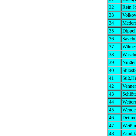
32
Rein,J
33
Volkov
34
Medere
35
Dippel
36
Savchu
37
Wilmes
38
Waschn
39
Nüßlei
40
Shlosb
41
Süß,H
42
Vennem
43
Schlöt
44
Wetter
45
Wendel
46
Dettme
47
Weißma
48
Zaudtk