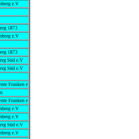
nberg e.V
erg 1873
nberg e.V
erg 1873
erg Süd e.V
erg Süd e.V
te Franken e
en
te Franken e
nberg e.V
nberg e.V
erg Süd e.V
nberg e.V