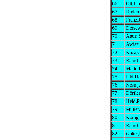
66
Ott,Ju
67
Rudere
68
Frenz,
69
Dersew
70
Atturi
71
Awisz
72
Kaza,C
73
Ratush
74
Majid
75
Uhl,He
76
Nesmja
77
Dörfler
78
Held,P
79
Müller
80
König,
81
Ratush
82
Galter,