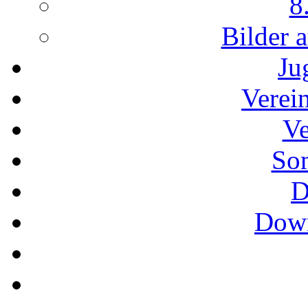
8
Bilder 
Ju
Verei
Ve
So
D
Down