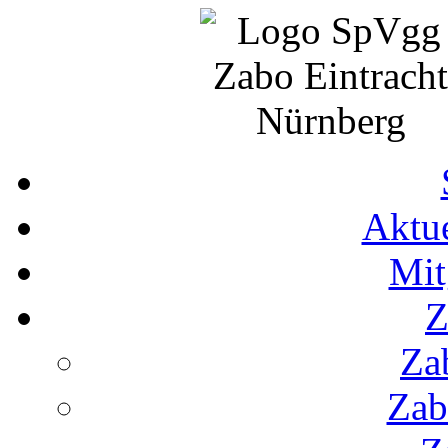
Aktue
Mit
Z
Za
Zab