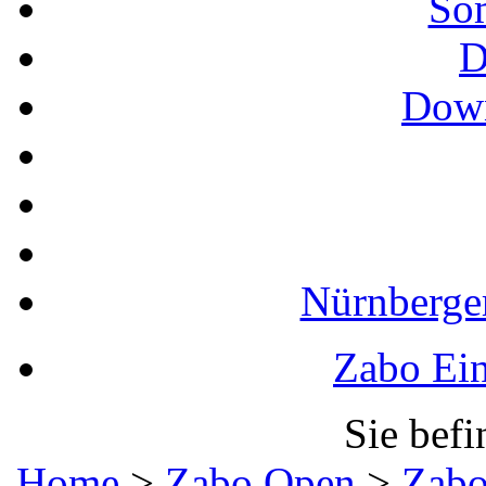
So
D
Down
Nürnberger
Zabo Ein
Sie befi
Home
>
Zabo Open
>
Zabo