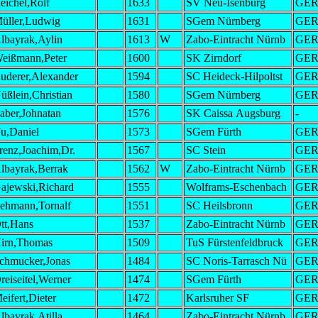
eichel,Rolf
1633
SV Neu-Isenburg
GE
üller,Ludwig
1631
SGem Nürnberg
GE
lbayrak,Aylin
1613
W
Zabo-Eintracht Nürnb
GE
eißmann,Peter
1600
SK Zirndorf
GE
uderer,Alexander
1594
SC Heideck-Hilpoltst
GE
üßlein,Christian
1580
SGem Nürnberg
GE
aber,Johnatan
1576
SK Caissa Augsburg
-
u,Daniel
1573
SGem Fürth
GE
renz,Joachim,Dr.
1567
SC Stein
GE
lbayrak,Berrak
1562
W
Zabo-Eintracht Nürnb
GE
ajewski,Richard
1555
Wolframs-Eschenbach
GE
ehmann,Tornalf
1551
SC Heilsbronn
GE
tt,Hans
1537
Zabo-Eintracht Nürnb
GE
irn,Thomas
1509
TuS Fürstenfeldbruck
GE
chmucker,Jonas
1484
SC Noris-Tarrasch Nü
GE
reiseitel,Werner
1474
SGem Fürth
GE
eifert,Dieter
1472
Karlsruher SF
GE
lbayrak,Atilla
1464
Zabo-Eintracht Nürnb
GE