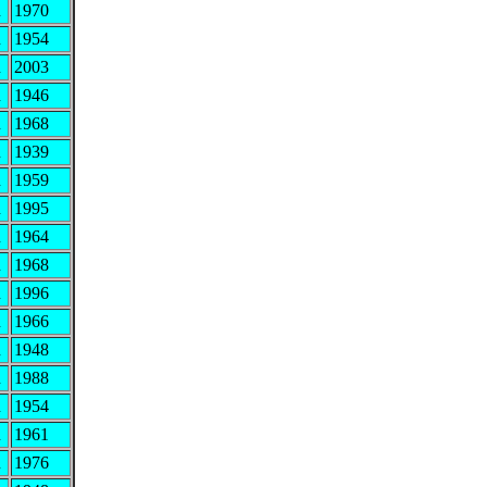
R
1970
R
1954
R
2003
R
1946
R
1968
R
1939
R
1959
R
1995
R
1964
R
1968
R
1996
R
1966
R
1948
R
1988
R
1954
R
1961
R
1976