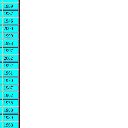
R
1989
R
1987
R
1946
R
2000
R
1999
R
1993
R
1997
R
2002
R
1992
R
1961
R
1970
R
1947
R
1962
R
1955
R
1980
R
1989
R
1968