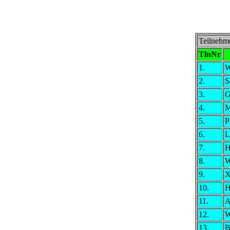
Teilnehme
TlnNr
1.
W
2.
S
3.
G
4.
M
5.
P
6.
L
7.
H
8.
W
9.
X
10.
H
11.
A
12.
W
13.
B