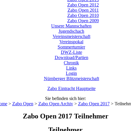
Zabo Open 2012
Zabo Open 2011
Zabo Open 2010
Zabo Open 2009
Unsere Mannschaften
Jugendschach
Vereinsmeisterschaft
Vereinspokal
Sommerturnier
DWZ-Liste
Download/Partien
Chronik
Links
Login
Nürnberger Blitzmeisterschaft
Zabo Eintracht Hauptseite
Sie befinden sich hier:
ome
>
Zabo Open
>
Zabo Open Archiv
>
Zabo Open 2017
>
Teilneh
Zabo Open 2017 Teilnehmer
Teilnehmer