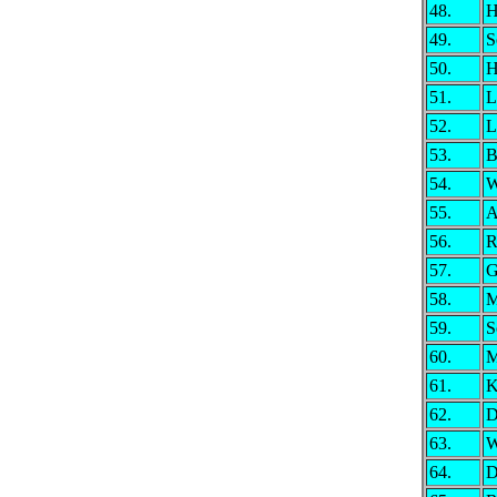
48.
H
49.
S
50.
H
51.
L
52.
L
53.
B
54.
W
55.
A
56.
R
57.
G
58.
M
59.
S
60.
M
61.
K
62.
D
63.
W
64.
D