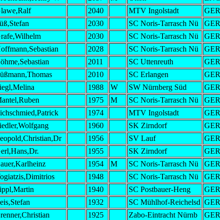
lawe,Ralf
2040
MTV Ingolstadt
GE
üß,Stefan
2030
SC Noris-Tarrasch Nü
GE
rafe,Wilhelm
2030
SC Noris-Tarrasch Nü
GE
offmann,Sebastian
2028
SC Noris-Tarrasch Nü
GE
öhme,Sebastian
2011
SC Uttenreuth
GE
üßmann,Thomas
2010
SC Erlangen
GE
iegl,Melina
1988
W
SW Nürnberg Süd
GE
antel,Ruben
1975
M
SC Noris-Tarrasch Nü
GE
ichschmied,Patrick
1974
MTV Ingolstadt
GE
iedler,Wolfgang
1960
SK Zirndorf
GE
eopold,Christian,Dr
1956
SV Lauf
GE
erl,Hans,Dr.
1955
SK Zirndorf
GE
auer,Karlheinz
1954
M
SC Noris-Tarrasch Nü
GE
ogiatzis,Dimitrios
1948
SC Noris-Tarrasch Nü
GE
ippl,Martin
1940
SC Postbauer-Heng
GE
eis,Stefan
1932
SC Mühlhof-Reichelsd
GE
renner,Christian
1925
Zabo-Eintracht Nürnb
GE