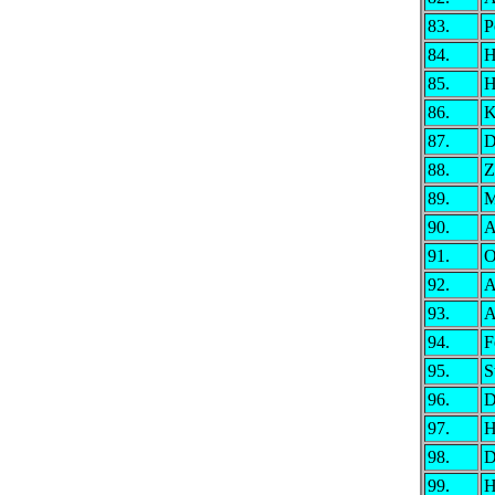
83.
P
84.
H
85.
H
86.
K
87.
D
88.
Z
89.
M
90.
A
91.
O
92.
A
93.
A
94.
F
95.
S
96.
D
97.
H
98.
D
99.
H