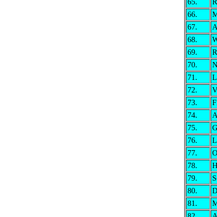
65.
R
66.
M
67.
A
68.
W
69.
R
70.
N
71.
L
72.
V
73.
F
74.
A
75.
G
76.
L
77.
O
78.
H
79.
S
80.
D
81.
M
82.
A