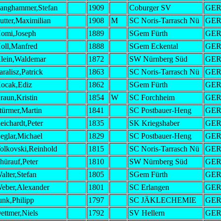
anghammer,Stefan
1909
Coburger SV
GE
utter,Maximilian
1908
M
SC Noris-Tarrasch Nü
GE
omi,Joseph
1889
SGem Fürth
GE
oll,Manfred
1888
SGem Eckental
GE
lein,Waldemar
1872
SW Nürnberg Süd
GE
aralisz,Patrick
1863
SC Noris-Tarrasch Nü
GE
ocak,Ediz
1862
SGem Fürth
GE
raun,Kristin
1854
W
SC Forchheim
GE
türmer,Martin
1841
SC Postbauer-Heng
GE
eichardt,Peter
1835
SK Kriegshaber
GE
eglar,Michael
1829
SC Postbauer-Heng
GE
olkovski,Reinhold
1815
SC Noris-Tarrasch Nü
GE
hürauf,Peter
1810
SW Nürnberg Süd
GE
alter,Stefan
1805
SGem Fürth
GE
eber,Alexander
1801
SC Erlangen
GE
unk,Philipp
1797
SC JÄKLECHEMIE
GE
ettmer,Niels
1792
SV Hellern
GE