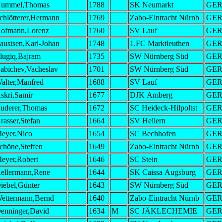
ummel,Thomas
1788
SK Neumarkt
GE
chlötterer,Hermann
1769
Zabo-Eintracht Nürnb
GE
ofmann,Lorenz
1760
SV Lauf
GE
austsen,Karl-Johan
1748
1.FC Marktleuthen
GE
lugiq,Bajram
1735
SW Nürnberg Süd
GE
abichev,Vacheslav
1701
SW Nürnberg Süd
GE
alter,Manfred
1688
SV Lauf
GE
skri,Samir
1677
DJK Amberg
GE
uderer,Thomas
1672
SC Heideck-Hilpoltst
GE
rasser,Stefan
1664
SV Hellern
GE
eyer,Nico
1654
SC Bechhofen
GE
chöne,Steffen
1649
Zabo-Eintracht Nürnb
GE
eyer,Robert
1646
SC Stein
GE
ellermann,Rene
1644
SK Caissa Augsburg
GE
iebel,Günter
1643
SW Nürnberg Süd
GE
ettermann,Bernd
1640
Zabo-Eintracht Nürnb
GE
enninger,David
1634
M
SC JÄKLECHEMIE
GE