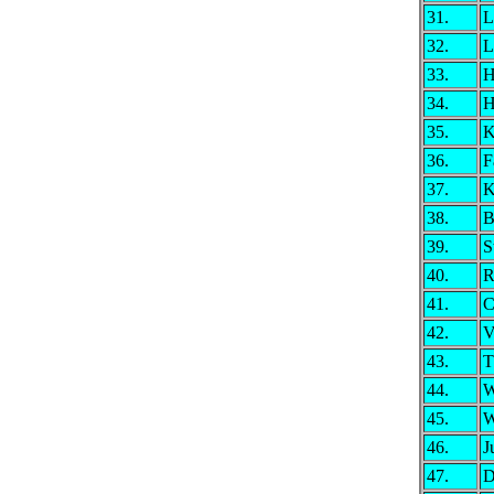
31.
L
32.
L
33.
H
34.
H
35.
K
36.
F
37.
K
38.
B
39.
S
40.
R
41.
C
42.
V
43.
T
44.
W
45.
W
46.
J
47.
D