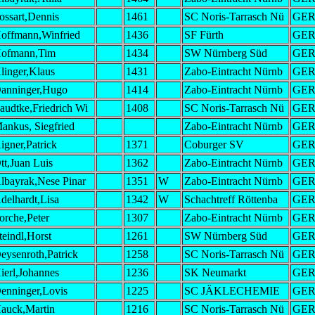
ossart,Dennis
1461
SC Noris-Tarrasch Nü
GE
offmann,Winfried
1436
SF Fürth
GE
ofmann,Tim
1434
SW Nürnberg Süd
GE
linger,Klaus
1431
Zabo-Eintracht Nürnb
GE
anninger,Hugo
1414
Zabo-Eintracht Nürnb
GE
audtke,Friedrich Wi
1408
SC Noris-Tarrasch Nü
GE
ankus, Siegfried
Zabo-Eintracht Nürnb
GE
igner,Patrick
1371
Coburger SV
GE
tt,Juan Luis
1362
Zabo-Eintracht Nürnb
GE
lbayrak,Nese Pinar
1351
W
Zabo-Eintracht Nürnb
GE
delhardt,Lisa
1342
W
Schachtreff Röttenba
GE
orche,Peter
1307
Zabo-Eintracht Nürnb
GE
teindl,Horst
1261
SW Nürnberg Süd
GE
eysenroth,Patrick
1258
SC Noris-Tarrasch Nü
GE
ierl,Johannes
1236
SK Neumarkt
GE
enninger,Lovis
1225
SC JÄKLECHEMIE
GE
auck,Martin
1216
SC Noris-Tarrasch Nü
GE