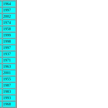
R
1964
R
1997
R
2002
R
1974
R
1958
R
1999
R
1998
R
1997
R
1937
R
1971
R
1963
R
2001
R
1955
R
1987
R
1983
R
1993
R
1968