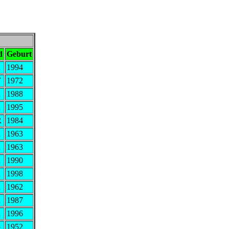
d
Geburt
R
1994
T
1972
R
1988
R
1995
R
1984
R
1963
R
1963
R
1990
R
1998
R
1962
R
1987
R
1996
G
1952