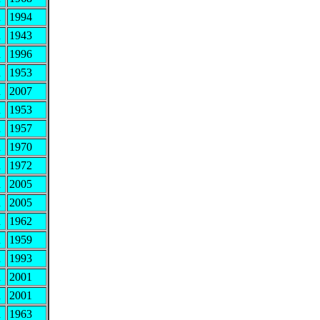
R
1994
R
1943
R
1996
R
1953
R
2007
R
1953
R
1957
R
1970
R
1972
R
2005
R
2005
R
1962
R
1959
R
1993
R
2001
R
2001
R
1963