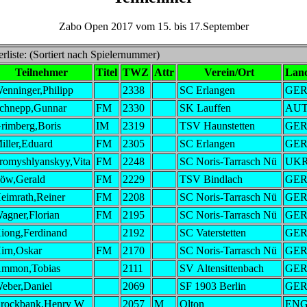
Zabo Open 2017 vom 15. bis 17.September
rliste: (Sortiert nach Spielernummer)
Teilnehmer
Titel
TWZ
Attr
Verein/Ort
Lan
enninger,Philipp
2338
SC Erlangen
GE
chnepp,Gunnar
FM
2330
SK Lauffen
AU
rimberg,Boris
IM
2319
TSV Haunstetten
GE
iller,Eduard
FM
2305
SC Erlangen
GE
romyshlyanskyy,Vita
FM
2248
SC Noris-Tarrasch Nü
UK
öw,Gerald
FM
2229
TSV Bindlach
GE
eimrath,Reiner
FM
2208
SC Noris-Tarrasch Nü
GE
agner,Florian
FM
2195
SC Noris-Tarrasch Nü
GE
iong,Ferdinand
2192
SC Vaterstetten
GE
irn,Oskar
FM
2170
SC Noris-Tarrasch Nü
GE
mmon,Tobias
2111
SV Altensittenbach
GE
eber,Daniel
2069
SF 1903 Berlin
GE
rockbank,Henry W
2057
M
Olton
EN