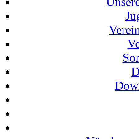
Unser
Ju
Verei
Ve
So
D
Down