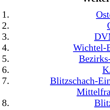
Ost
DV
Wichtel-B
Bezirk
K
Blitzschach-Ein
Mittelfr
Bli