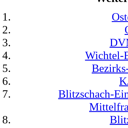
Ost
DV
Wichtel-B
Bezirk
K
Blitzschach-Ein
Mittelfr
Bli