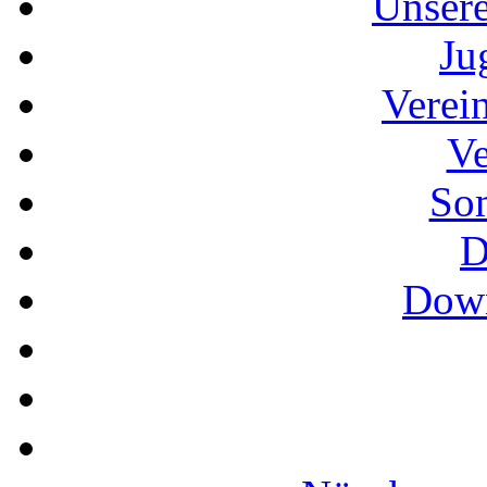
Unser
Ju
Verei
Ve
So
D
Down