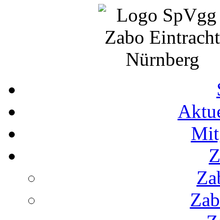
Aktue
Mit
Z
Za
Zab