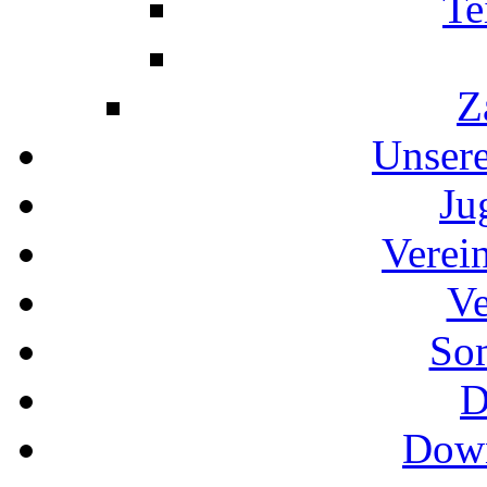
Te
Z
Unser
Ju
Verei
Ve
So
D
Down