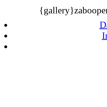
{gallery}zaboope
D
I