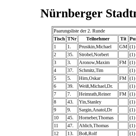
Nürnberger Stadtm
Paarungsliste der 2. Runde
Tisch
TNr
Teilnehmer
Tit
Pu
1
1.
Prusikin,Michael
GM
(1)
2
35.
Strobel,Norbert
(1)
3
3.
Aronow,Maxim
FM
(1)
4
37.
Schmitz,Tim
(1)
5
5.
Hirn,Oskar
FM
(1)
6
39.
Weiß,Michael,Dr.
(1)
7
7.
Heimrath,Reiner
FM
(1)
8
43.
Yin,Stanley
(1)
9
9.
Sargin,Anatol,Dr
(1)
10
45.
Horneber,Thomas
(1)
11
47.
Ahlich,Thomas
(1)
12
13.
Boß,Rolf
(1)