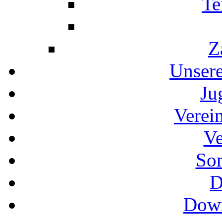
Te
Z
Unser
Ju
Verei
Ve
So
D
Down