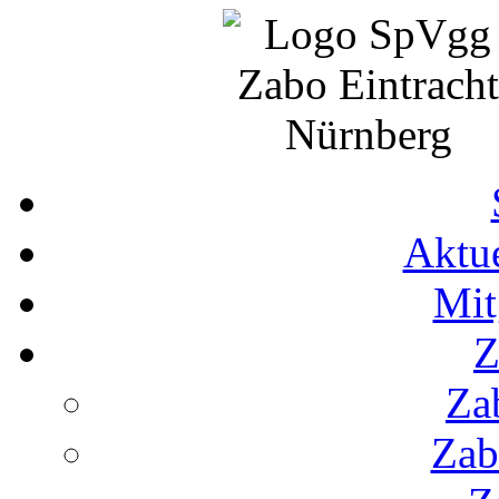
Aktue
Mit
Z
Za
Zab