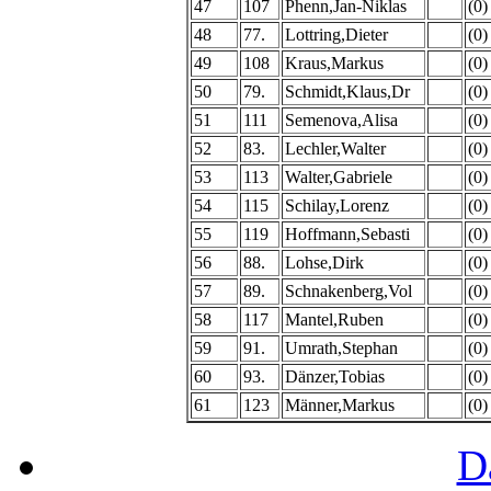
47
107
Phenn,Jan-Niklas
(0)
48
77.
Lottring,Dieter
(0)
49
108
Kraus,Markus
(0)
50
79.
Schmidt,Klaus,Dr
(0)
51
111
Semenova,Alisa
(0)
52
83.
Lechler,Walter
(0)
53
113
Walter,Gabriele
(0)
54
115
Schilay,Lorenz
(0)
55
119
Hoffmann,Sebasti
(0)
56
88.
Lohse,Dirk
(0)
57
89.
Schnakenberg,Vol
(0)
58
117
Mantel,Ruben
(0)
59
91.
Umrath,Stephan
(0)
60
93.
Dänzer,Tobias
(0)
61
123
Männer,Markus
(0)
D