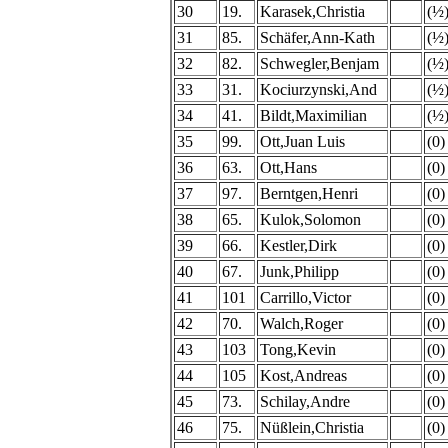
30
19.
Karasek,Christia
(½
31
85.
Schäfer,Ann-Kath
(½
32
82.
Schwegler,Benjam
(½
33
31.
Kociurzynski,And
(½
34
41.
Bildt,Maximilian
(½
35
99.
Ott,Juan Luis
(0)
36
63.
Ott,Hans
(0)
37
97.
Berntgen,Henri
(0)
38
65.
Kulok,Solomon
(0)
39
66.
Kestler,Dirk
(0)
40
67.
Junk,Philipp
(0)
41
101
Carrillo,Victor
(0)
42
70.
Walch,Roger
(0)
43
103
Tong,Kevin
(0)
44
105
Kost,Andreas
(0)
45
73.
Schilay,Andre
(0)
46
75.
Nüßlein,Christia
(0)