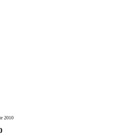
te 2010
0