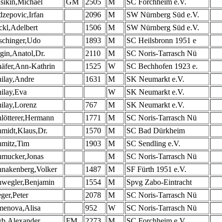
sikin,Michael
GM
2505
M
SC Forchheim e.V.
zepovic,Irfan
2096
M
SW Nürnberg Süd e.V.
kl,Adelbert
1506
M
SW Nürnberg Süd e.V.
schinger,Udo
1893
M
SC Heilsbronn 1951 e
gin,Anatol,Dr.
2110
M
SC Noris-Tarrasch Nü
äfer,Ann-Kathrin
1525
W
SC Bechhofen 1923 e.
ilay,Andre
1631
M
SK Neumarkt e.V.
ilay,Eva
W
SK Neumarkt e.V.
ilay,Lorenz
767
M
SK Neumarkt e.V.
lötterer,Hermann
1771
M
SC Noris-Tarrasch Nü
midt,Klaus,Dr.
1570
M
SC Bad Dürkheim
hmitz,Tim
1903
M
SC Sendling e.V.
hmucker,Jonas
M
SC Noris-Tarrasch Nü
hnakenberg,Volker
1487
M
SF Fürth 1951 e.V.
hwegler,Benjamin
1554
M
Spvg Zabo-Eintracht
ger,Peter
2078
M
SC Noris-Tarrasch Nü
menova,Alisa
952
W
SC Noris-Tarrasch Nü
yb,Alexander
FM
2273
M
SC Forchheim e.V.