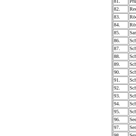
81.
Pru
82.
Red
83.
Röc
84.
Rö
85.
Sar
86.
Sch
87.
Sch
88.
Sch
89.
Sch
90.
Sch
91.
Sch
92.
Sc
93.
Sc
94.
Sc
95.
Sc
96.
See
97.
Se
98.
Se