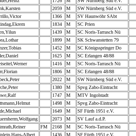
uder,Heinz
1726
M
SW Nürnberg Süd e.V.
nk,Karsten
2059
M
SW Nürnberg Süd e.V.
rillo,Victor
1366
M
SV Haunwöhr SAbt
tindag,Ekrem
1834
M
SC Prien
en,Yilun
1439
M
SC Noris-Tarrasch Nü
ra,Lothar
1899
M
SK Schwanstetten 79
zer,Tobias
1452
M
SC Königsspringer Do
ler,Daniel
1625
M
SC Erlangen 48/88
iseitel,Werner
1416
M
SC Noris-Tarrasch Nü
r,Florian
1806
M
SC Erlangen 48/88
beck,Peter
2022
M
SW Nürnberg Süd e.V.
che,Peter
1380
M
Spvg Zabo-Eintracht
awe,Ralf
1747
M
MTV Ingolstadt
ttsmann,Helmut
1498
M
Spvg Zabo-Eintracht
de,Michael
1649
M
SF Fürth 1951 e.V.
uernherm,Wolfgang
2073
M
SV Lauf a.d.P.
mrath,Reiner
FM
2168
M
SC Noris-Tarrasch Nü
nlein,Hans-Albert
1436
M
SF Fürth 1951 e.V.