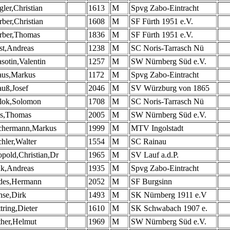
ler,Christian
1613
M
Spvg Zabo-Eintracht
ber,Christian
1608
M
SF Fürth 1951 e.V.
rber,Thomas
1836
M
SF Fürth 1951 e.V.
st,Andreas
1238
M
SC Noris-Tarrasch Nü
sotin,Valentin
1257
M
SW Nürnberg Süd e.V.
aus,Markus
1172
M
Spvg Zabo-Eintracht
uß,Josef
2046
M
SV Würzburg von 1865
lok,Solomon
1708
M
SC Noris-Tarrasch Nü
is,Thomas
2005
M
SW Nürnberg Süd e.V.
chermann,Markus
1999
M
MTV Ingolstadt
hler,Walter
1554
M
SC Rainau
pold,Christian,Dr
1965
M
SV Lauf a.d.P.
nk,Andreas
1935
M
Spvg Zabo-Eintracht
des,Hermann
2052
M
SF Burgsinn
hse,Dirk
1493
M
SK Nürnberg 1911 e.V
tring,Dieter
1610
M
SK Schwabach 1907 e.
ther,Helmut
1969
M
SW Nürnberg Süd e.V.