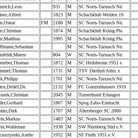
inrich,Leon
931
M
SC Noris-Tarrasch Nü
tner,Alfred
1823
M
Schachklub Weiden 19
rn,Oskar
FM
2188
M
SC Noris-Tarrasch Nü
r,Christian
1874
M
Schachklub König Pla
r,Matthias
1995
M
Schachklub König Pla
ffmann,Sebastian
M
SC Noris-Tarrasch Nü
mfeldt,Maren
804
W
SC Noris-Tarrasch Nü
rneber,Thomas
1872
M
SC Heilsbronn 1951 e
mmel,Thomas
1731
M
TSV Dietfurt/Altm. e
k,Philipp
1701
M
SC Noris-Tarrasch Nü
ten,Detlef,Dr.
2132
M
FC Gunzenhausen 1910
asek,Christian
2045
M
Turnerbund Erlangen
ler,Gerhard
1807
M
Spvg Zabo-Eintracht
tler,Dirk
1707
M
Allersberger SC 2000
ein,Markus
1483
M
SC Noris-Tarrasch Nü
ein,Waldemar
1938
M
SW Nürnberg Süd e.V.
ciurzynski,Andre
1952
M
SF Fürth 1951 e.V.