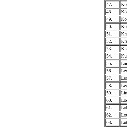
47.
Kög
48.
Kör
49.
Kö
50.
Ko
51.
Kra
52.
Kr
53.
Kra
54.
Ku
55.
La
56.
Le
57.
Lec
58.
Leo
59.
Li
60.
Lo
61.
Lo
62.
Lot
63.
Lu