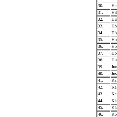
30.
He
31.
Hil
32.
Hi
33.
Hör
34.
Hör
35.
Ho
36.
Ho
37.
Ho
38.
Hu
39.
Jun
40.
Jus
41.
Kar
42.
Kel
43.
Kes
44.
Kl
45.
Kl
46.
Ko