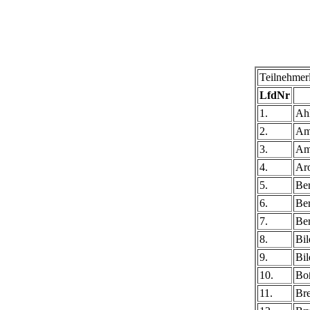
Teilnehmerl
LfdNr
1.
Ah
2.
Am
3.
Am
4.
Ar
5.
Ber
6.
Ber
7.
Be
8.
Bil
9.
Bi
10.
Bo
11.
Bre