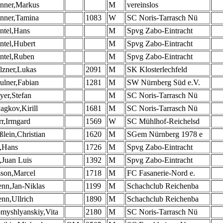
nner,Markus
M
vereinslos
nner,Tamina
1083
W
SC Noris-Tarrasch Nü
ntel,Hans
M
Spvg Zabo-Eintracht
ntel,Hubert
M
Spvg Zabo-Eintracht
ntel,Ruben
M
Spvg Zabo-Eintracht
lzner,Lukas
2091
M
SK Klosterlechfeld
ulner,Fabian
1281
M
SW Nürnberg Süd e.V.
er,Stefan
M
SC Noris-Tarrasch Nü
gkov,Kirill
1681
M
SC Noris-Tarrasch Nü
r,Irmgard
1569
W
SC Mühlhof-Reichelsd
lein,Christian
1620
M
SGem Nürnberg 1978 e
t,Hans
1726
M
Spvg Zabo-Eintracht
,Juan Luis
1392
M
Spvg Zabo-Eintracht
sson,Marcel
1718
M
FC Fasanerie-Nord e.
nn,Jan-Niklas
1199
M
Schachclub Reichenba
nn,Ullrich
1890
M
Schachclub Reichenba
myshlyanskiy,Vita
2180
M
SC Noris-Tarrasch Nü