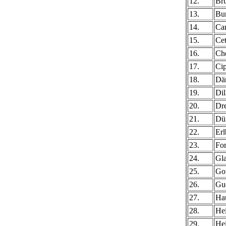
12.
Br
13.
Bu
14.
Car
15.
Ce
16.
Ch
17.
Cip
18.
Dän
19.
Dil
20.
Dre
21.
Dür
22.
Erl
23.
For
24.
Gl
25.
Go
26.
Gu
27.
Ha
28.
Hei
29.
Hei