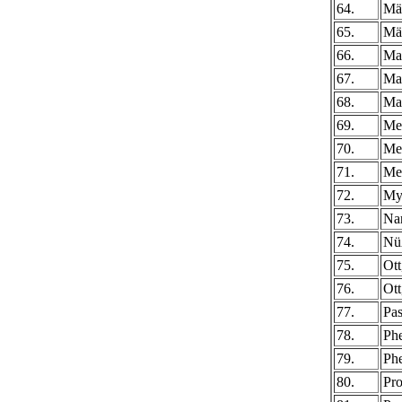
64.
Mä
65.
Mä
66.
Ma
67.
Ma
68.
Ma
69.
Me
70.
Me
71.
Mey
72.
Mya
73.
Nar
74.
Nüß
75.
Ot
76.
Ott
77.
Pa
78.
Phe
79.
Phe
80.
Pro