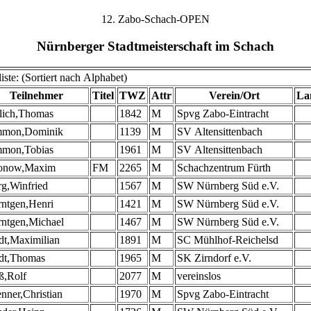
12. Zabo-Schach-OPEN
Nürnberger Stadtmeisterschaft im Schach
iste: (Sortiert nach Alphabet)
Teilnehmer
Titel
TWZ
Attr
Verein/Ort
La
lich,Thomas
1842
M
Spvg Zabo-Eintracht
mon,Dominik
1139
M
SV Altensittenbach
mon,Tobias
1961
M
SV Altensittenbach
onow,Maxim
FM
2265
M
Schachzentrum Fürth
g,Winfried
1567
M
SW Nürnberg Süd e.V.
ntgen,Henri
1421
M
SW Nürnberg Süd e.V.
rntgen,Michael
1467
M
SW Nürnberg Süd e.V.
dt,Maximilian
1891
M
SC Mühlhof-Reichelsd
ldt,Thomas
1965
M
SK Zirndorf e.V.
ß,Rolf
2077
M
vereinslos
nner,Christian
1970
M
Spvg Zabo-Eintracht