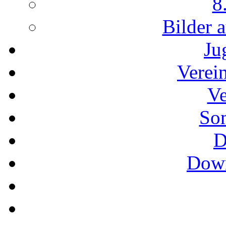
8
Bilder 
Ju
Verei
Ve
So
D
Down