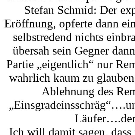
Stefan Schmid: Der expe
Eröffnung, opferte dann ei
selbstredend nichts einbra
übersah sein Gegner dann 
Partie „eigentlich“ nur Remi
wahrlich kaum zu glauben,
Ablehnung des Rem
„Einsgradeinsschräg“….u
Läufer….der
Ich will damit sagen, dass