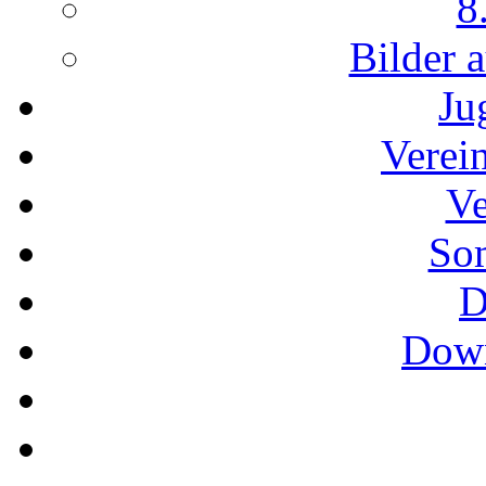
8
Bilder 
Ju
Verei
Ve
So
D
Down