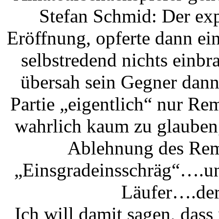
Stefan Schmid: Der expe
Eröffnung, opferte dann ei
selbstredend nichts einbra
übersah sein Gegner dann 
Partie „eigentlich“ nur Remi
wahrlich kaum zu glauben,
Ablehnung des Rem
„Einsgradeinsschräg“….u
Läufer….der
Ich will damit sagen, dass