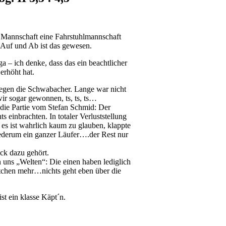
te Mannschaft eine Fahrstuhlmannschaft
 Auf und Ab ist das gewesen.
ga – ich denke, dass das ein beachtlicher
erhöht hat.
 gegen die Schwabacher. Lange war nicht
r sogar gewonnen, ts, ts, ts…
 die Partie vom Stefan Schmid: Der
s einbrachten. In totaler Verluststellung
, es ist wahrlich kaum zu glauben, klappte
ederum ein ganzer Läufer….der Rest nur
ck dazu gehört.
n uns „Welten“: Die einen haben lediglich
ktchen mehr…nichts geht eben über die
st ein klasse Käpt´n.