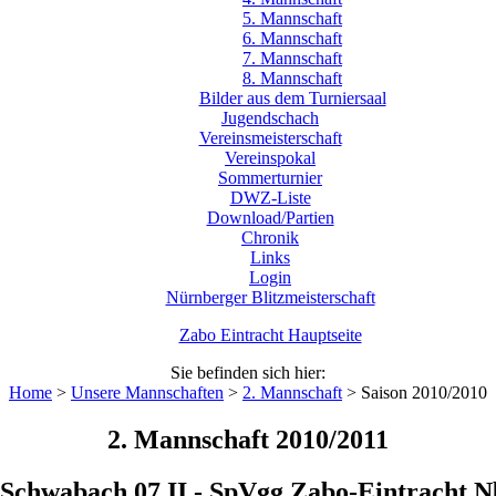
5. Mannschaft
6. Mannschaft
7. Mannschaft
8. Mannschaft
Bilder aus dem Turniersaal
Jugendschach
Vereinsmeisterschaft
Vereinspokal
Sommerturnier
DWZ-Liste
Download/Partien
Chronik
Links
Login
Nürnberger Blitzmeisterschaft
Zabo Eintracht Hauptseite
Sie befinden sich hier:
Home
>
Unsere Mannschaften
>
2. Mannschaft
>
Saison 2010/2010
2. Mannschaft 2010/2011
Schwabach 07 II - SpVgg Zabo-Eintracht Nbg.