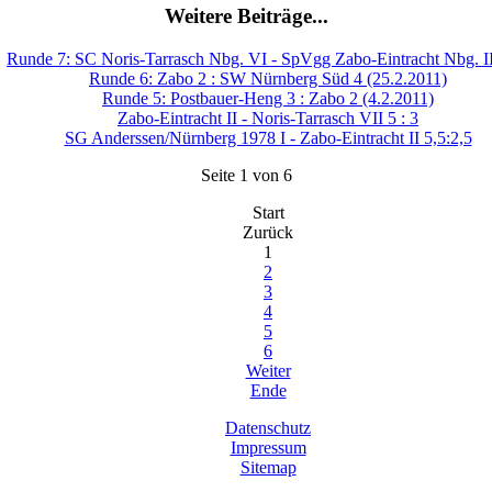
Weitere Beiträge...
Runde 7: SC Noris-Tarrasch Nbg. VI - SpVgg Zabo-Eintracht Nbg. II
Runde 6: Zabo 2 : SW Nürnberg Süd 4 (25.2.2011)
Runde 5: Postbauer-Heng 3 : Zabo 2 (4.2.2011)
Zabo-Eintracht II - Noris-Tarrasch VII 5 : 3
SG Anderssen/Nürnberg 1978 I - Zabo-Eintracht II 5,5:2,5
Seite 1 von 6
Start
Zurück
1
2
3
4
5
6
Weiter
Ende
Datenschutz
Impressum
Sitemap