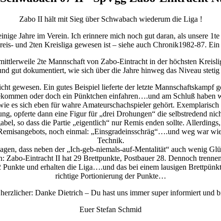
Zabo II hält mit Sieg über Schwabach wiederum die Liga !
 einige Jahre im Verein. Ich erinnere mich noch gut daran, als unsere 1
reis- und 2ten Kreisliga gewesen ist – siehe auch Chronik1982-87. Ein
 mittlerweile 2te Mannschaft von Zabo-Eintracht in der höchsten Kreisli
 und gut dokumentiert, wie sich über die Jahre hinweg das Niveau stetig 
nicht gewesen. Ein gutes Beispiel lieferte der letzte Mannschaftskampf
 bekommen oder doch ein Pünktchen einfahren….und am Schluß haben wi
wie es sich eben für wahre Amateurschachspieler gehört. Exemplarisch
ung, opferte dann eine Figur für „drei Drohungen“ die selbstredend nicht
el, so dass die Partie „eigentlich“ nur Remis enden sollte. Allerdings
 Remisangebots, noch einmal: „Einsgradeinsschräg“….und weg war wi
Technik.
 sagen, dass neben der „Ich-geb-niemals-auf-Mentalität“ auch wenig Glü
ich: Zabo-Eintracht II hat 29 Brettpunkte, Postbauer 28. Dennoch trenne
2 Punkte und erhalten die Liga….und das bei einem lausigen Brettpün
richtige Portionierung der Punkte…
 herzlicher: Danke Dietrich – Du hast uns immer super informiert und bi
Euer Stefan Schmid