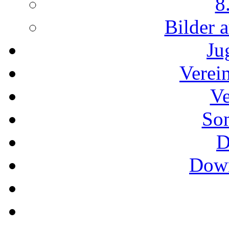
8
Bilder 
Ju
Verei
Ve
So
D
Down