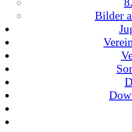
8
Bilder 
Ju
Verei
Ve
So
D
Down