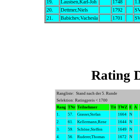
19.
Laustsen,Karl-Joh
1748
1.
20.
Dettmer,Niels
1792
SV
21.
Babichev,Vachesla
1701
SW
Rating 
Rangliste: Stand nach der 5. Runde
Selektion: Ratingpreis < 1700
Rang
TNr
Teilnehmer
Tit
TWZ
E
A
1.
57.
Grasser,Stefan
1664
N
2.
61.
Kellermann,Rene
1644
N
3.
59.
Schöne,Steffen
1649
N
4.
56.
Ruderer,Thomas
1672
N