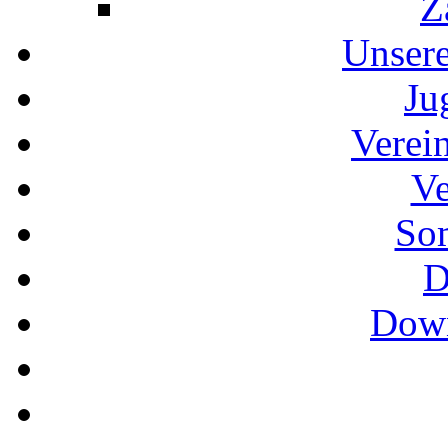
Z
Unser
Ju
Verei
Ve
So
D
Down