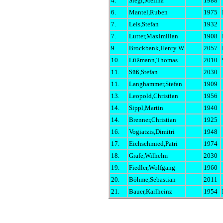
4.
Siegl,Melina
1988
6.
Mantel,Ruben
1975
7.
Leis,Stefan
1932
7.
Lutter,Maximilian
1908
9.
Brockbank,Henry W
2057
10.
Lüßmann,Thomas
2010
11.
Süß,Stefan
2030
11.
Langhammer,Stefan
1909
13.
Leopold,Christian
1956
14.
Sippl,Martin
1940
14.
Brenner,Christian
1925
16.
Vogiatzis,Dimitri
1948
17.
Eichschmied,Patri
1974
18.
Grafe,Wilhelm
2030
19.
Fiedler,Wolfgang
1960
20.
Böhme,Sebastian
2011
21.
Bauer,Karlheinz
1954