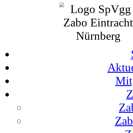
Aktue
Mit
Z
Za
Zab