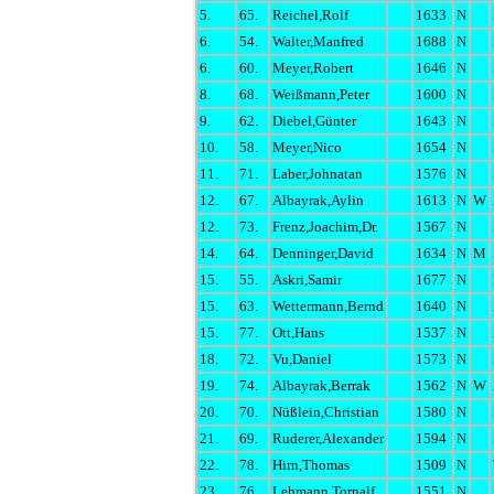
5.
65.
Reichel,Rolf
1633
N
6.
54.
Walter,Manfred
1688
N
6.
60.
Meyer,Robert
1646
N
8.
68.
Weißmann,Peter
1600
N
9.
62.
Diebel,Günter
1643
N
10.
58.
Meyer,Nico
1654
N
11.
71.
Laber,Johnatan
1576
N
12.
67.
Albayrak,Aylin
1613
N
W
12.
73.
Frenz,Joachim,Dr.
1567
N
14.
64.
Denninger,David
1634
N
M
15.
55.
Askri,Samir
1677
N
15.
63.
Wettermann,Bernd
1640
N
15.
77.
Ott,Hans
1537
N
18.
72.
Vu,Daniel
1573
N
19.
74.
Albayrak,Berrak
1562
N
W
20.
70.
Nüßlein,Christian
1580
N
21.
69.
Ruderer,Alexander
1594
N
22.
78.
Hirn,Thomas
1509
N
23.
76.
Lehmann,Tornalf
1551
N