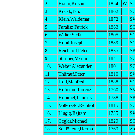
2.
Braun,Kristin
1854
W
SC
3.
Kocak,Ediz
1862
SG
4.
Klein,Waldemar
1872
SW
5.
Faralisz,Patrick
1863
SC
6.
Walter,Stefan
1805
SG
7.
Homi,Joseph
1889
SG
8.
Reichardt,Peter
1835
SK
9.
Stürmer,Martin
1841
SC
10.
Weber,Alexander
1801
SC
11.
Thürauf,Peter
1810
SW
12.
Holl,Manfred
1888
SG
13.
Hofmann,Lorenz
1760
SV
14.
Hummel,Thomas
1788
SK
15.
Volkovski,Reinhol
1815
SC
16.
Llugiq,Bajram
1735
SW
17.
Ceglar,Michael
1829
SC
18.
Schlötterer,Herma
1769
Za