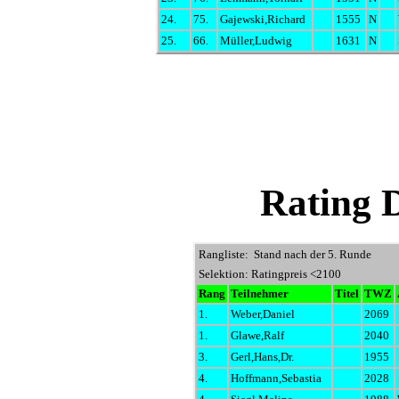
24.
75.
Gajewski,Richard
1555
N
25.
66.
Müller,Ludwig
1631
N
Rating 
Rangliste: Stand nach der 5. Runde
Selektion: Ratingpreis <2100
Rang
Teilnehmer
Titel
TWZ
1.
Weber,Daniel
2069
1.
Glawe,Ralf
2040
3.
Gerl,Hans,Dr.
1955
4.
Hoffmann,Sebastia
2028