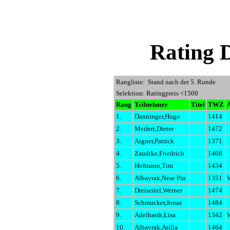
Rating 
Rangliste: Stand nach der 5. Runde
Selektion: Ratingpreis <1500
Rang
Teilnehmer
Titel
TWZ
1.
Danninger,Hugo
1414
2.
Meifert,Dieter
1472
3.
Aigner,Patrick
1371
4.
Zaudtke,Friedrich
1408
5.
Hofmann,Tim
1434
6.
Albayrak,Nese Pin
1351
7.
Dreiseitel,Werner
1474
8.
Schmucker,Jonas
1484
9.
Adelhardt,Lisa
1342
10.
Albayrak,Atilla
1464