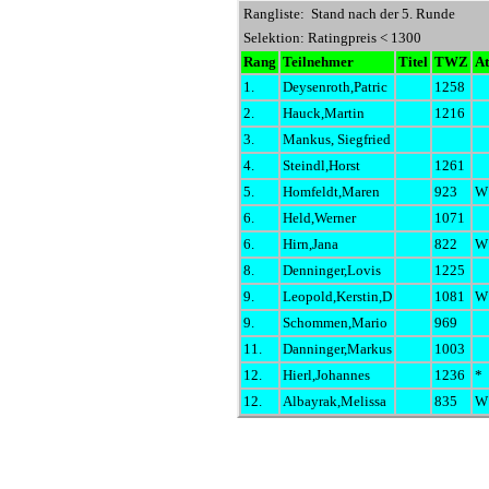
Rangliste: Stand nach der 5. Runde
Selektion: Ratingpreis < 1300
Rang
Teilnehmer
Titel
TWZ
At
1.
Deysenroth,Patric
1258
2.
Hauck,Martin
1216
3.
Mankus, Siegfried
4.
Steindl,Horst
1261
5.
Homfeldt,Maren
923
W
6.
Held,Werner
1071
6.
Hirn,Jana
822
W
8.
Denninger,Lovis
1225
9.
Leopold,Kerstin,D
1081
W
9.
Schommen,Mario
969
11.
Danninger,Markus
1003
12.
Hierl,Johannes
1236
*
12.
Albayrak,Melissa
835
W