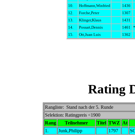
10.
Hoffmann,Winfried
1436
12.
Forche,Peter
1307
13.
Klinger,Klaus
1431
14.
Possart,Dennis
1461
15.
Ott,Juan Luis
1362
Rating 
Rangliste: Stand nach der 5. Runde
Selektion: Ratingpreis <1900
Rang
Teilnehmer
Titel
TWZ
At
1.
Junk,Philipp
1797
S