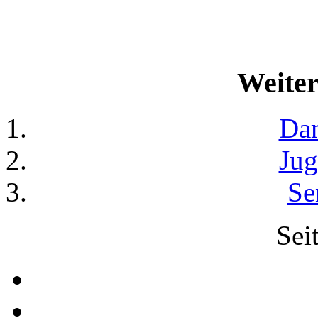
Weiter
Da
Ju
Se
Sei