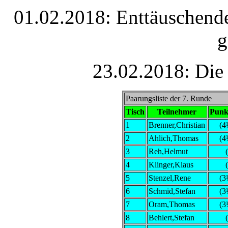
01.02.2018: Enttäuschende
g
23.02.2018: Die 
Paarungsliste der 7. Runde
Tisch
Teilnehmer
Punk
1
Brenner,Christian
(4
2
Ahlich,Thomas
(4
3
Reh,Helmut
4
Klinger,Klaus
5
Stenzel,Rene
(3
6
Schmid,Stefan
(3
7
Oram,Thomas
(3
8
Behlert,Stefan