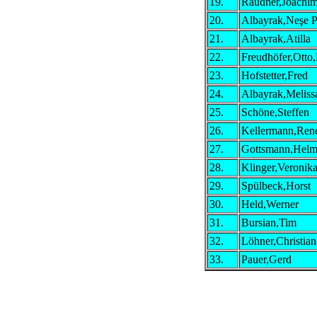
19.
Raudner,Joachi
20.
Albayrak,Neşe P
21.
Albayrak,Atilla
22.
Freudhöfer,Otto,
23.
Hofstetter,Fred
24.
Albayrak,Meliss
25.
Schöne,Steffen
26.
Kellermann,Ren
27.
Gottsmann,Helm
28.
Klinger,Veronik
29.
Spülbeck,Horst
30.
Held,Werner
31.
Bursian,Tim
32.
Löhner,Christian
33.
Pauer,Gerd