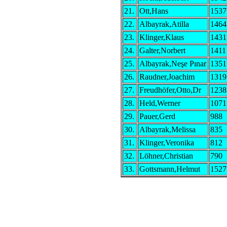
21.
Ott,Hans
1537
22.
Albayrak,Atilla
1464
23.
Klinger,Klaus
1431
24.
Galter,Norbert
1411
25.
Albayrak,Neşe Pınar
1351
26.
Raudner,Joachim
1319
27.
Freudhöfer,Otto,Dr
1238
28.
Held,Werner
1071
29.
Pauer,Gerd
988
30.
Albayrak,Melissa
835
31.
Klinger,Veronika
812
32.
Löhner,Christian
790
33.
Gottsmann,Helmut
1527