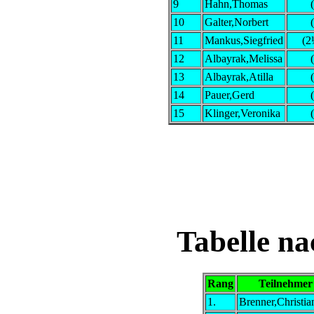
9
Hahn,Thomas
10
Galter,Norbert
11
Mankus,Siegfried
(2
12
Albayrak,Melissa
13
Albayrak,Atilla
14
Pauer,Gerd
15
Klinger,Veronika
Tabelle na
Rang
Teilnehmer
1.
Brenner,Christia