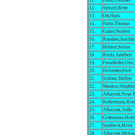
12.
Stenzel,Rene
13.
Ott,Hans
14.
Hahn,Thomas
15.
Galter,Norbert
16.
Raudner,Joachi
17.
Behlert,Stefan
18.
Röckl,Adelbert
19.
Freudhöfer,Otto,
20.
Hofstetter,Fred
21.
Schöne,Steffen
22.
Mankus,Siegfrie
23.
Albayrak,Neşe P
24.
Kellermann,Ren
25.
Albayrak,Atilla
26.
Gottsmann,Helm
27.
Spülbeck,Horst
28.
Albayrak,Meliss