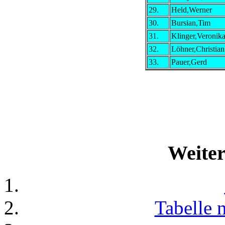
29.
Held,Werner
30.
Bursian,Tim
31.
Klinger,Veronik
32.
Löhner,Christian
33.
Pauer,Gerd
Weiter
Tabelle 