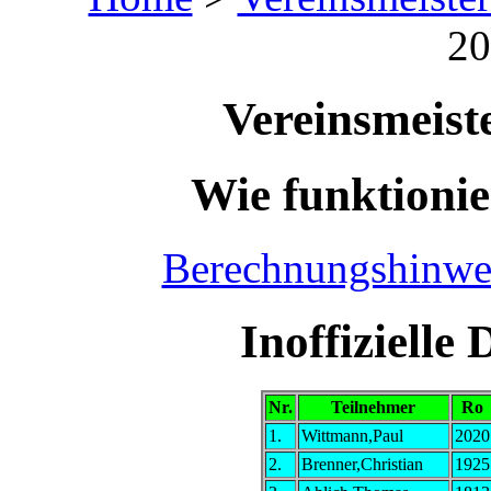
20
Vereinsmeist
Wie funktionie
Berechnungshinwe
Inoffiziell
Nr.
Teilnehmer
Ro
1.
Wittmann,Paul
2020
2.
Brenner,Christian
1925