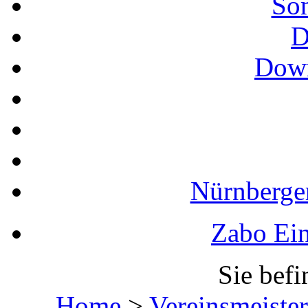
So
D
Down
Nürnberger
Zabo Ein
Sie befi
Home
>
Vereinsmeister