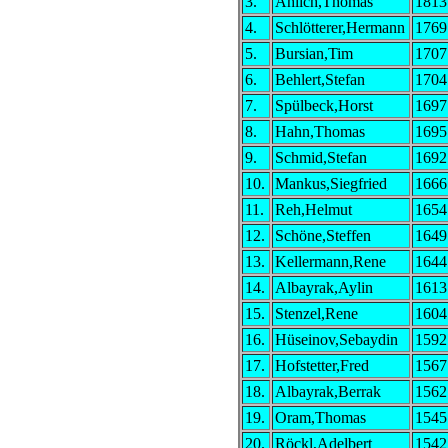
3.
Ahlich,Thomas
1813
4.
Schlötterer,Hermann
1769
5.
Bursian,Tim
1707
6.
Behlert,Stefan
1704
7.
Spülbeck,Horst
1697
8.
Hahn,Thomas
1695
9.
Schmid,Stefan
1692
10.
Mankus,Siegfried
1666
11.
Reh,Helmut
1654
12.
Schöne,Steffen
1649
13.
Kellermann,Rene
1644
14.
Albayrak,Aylin
1613
15.
Stenzel,Rene
1604
16.
Hüseinov,Sebaydin
1592
17.
Hofstetter,Fred
1567
18.
Albayrak,Berrak
1562
19.
Oram,Thomas
1545
20.
Röckl,Adelbert
1542