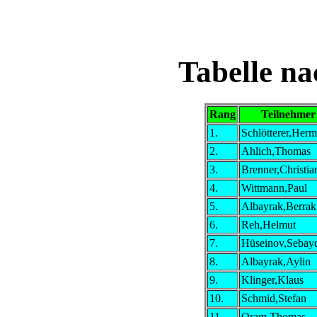
Tabelle na
Rang
Teilnehmer
1.
Schlötterer,Her
2.
Ahlich,Thomas
3.
Brenner,Christia
4.
Wittmann,Paul
5.
Albayrak,Berrak
6.
Reh,Helmut
7.
Hüseinov,Sebay
8.
Albayrak,Aylin
9.
Klinger,Klaus
10.
Schmid,Stefan
11.
Oram,Thomas