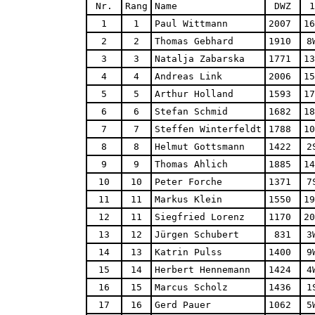
 Nr. 
Rang
Name
 DWZ 
1
1
1
Paul Wittmann
2007 
16
2
2
Thomas Gebhard
1910 
8
3
3
Natalja Zabarska
1771 
13
4
4
Andreas Link
2006 
15
5
5
Arthur Holland
1593 
17
6
6
Stefan Schmid
1682 
18
7
7
Steffen Winterfeldt
1788 
10
8
8
Helmut Gottsmann
1422 
2
9
9
Thomas Ahlich
1885 
14
10
10
Peter Forche
1371 
7
11
11
Markus Klein
1550 
19
12
11
Siegfried Lorenz
1170 
20
13
12
Jürgen Schubert
831 
3
14
13
Katrin Pulss
1400 
9
15
14
Herbert Hennemann
1424 
4
16
15
Marcus Scholz
1436 
1
17
16
Gerd Pauer
1062 
5