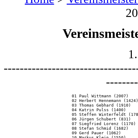
20
Vereinsmeist
1
---------------------------------
--------
01 Paul Wittmann (2007)   
02 Herbert Hennemann (1424
03 Thomas Gebhard (1910)  
04 Katrin Pulss (1400)    
05 Steffen Winterfeldt (17
06 Jürgen Schubert (831)  
07 Siegfried Lorenz (1170)
08 Stefan Schmid (1682)   
09 Gerd Pauer (1062)      
10 Markus Klein (1550)    