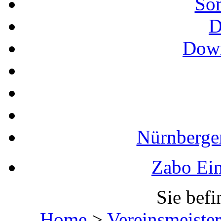
So
D
Down
Nürnberger
Zabo Ein
Sie befi
Home
>
Vereinsmeister