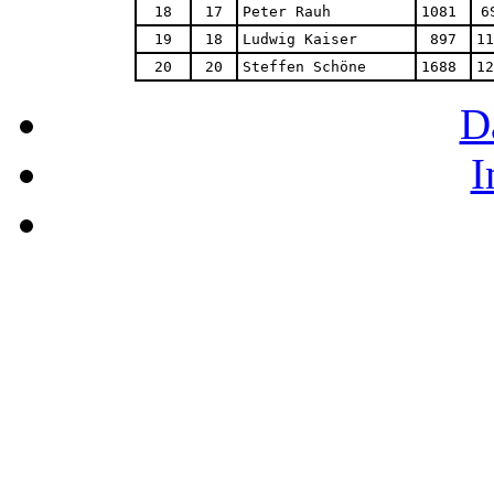
18
17
Peter Rauh
1081 
6
19
18
Ludwig Kaiser
897 
11
20
20
Steffen Schöne
1688 
12
D
I