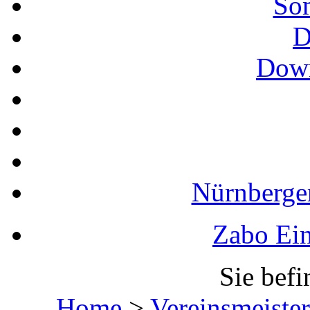
So
D
Down
Nürnberger
Zabo Ein
Sie befi
Home
>
Vereinsmeister