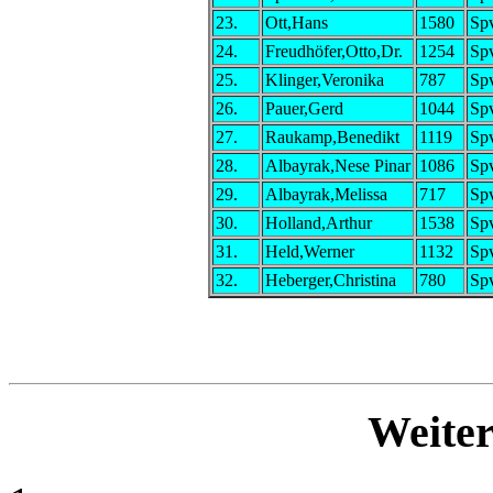
23.
Ott,Hans
1580
Spv
24.
Freudhöfer,Otto,Dr.
1254
Spv
25.
Klinger,Veronika
787
Spv
26.
Pauer,Gerd
1044
Spv
27.
Raukamp,Benedikt
1119
Spv
28.
Albayrak,Nese Pinar
1086
Spv
29.
Albayrak,Melissa
717
Spv
30.
Holland,Arthur
1538
Spv
31.
Held,Werner
1132
Spv
32.
Heberger,Christina
780
Spv
Weiter