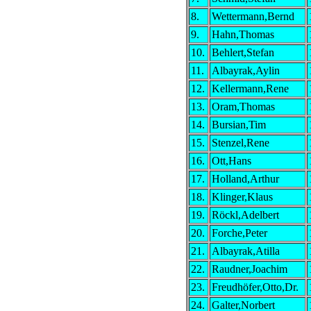
8.
Wettermann,Bernd
9.
Hahn,Thomas
10.
Behlert,Stefan
11.
Albayrak,Aylin
12.
Kellermann,Rene
13.
Oram,Thomas
14.
Bursian,Tim
15.
Stenzel,Rene
16.
Ott,Hans
17.
Holland,Arthur
18.
Klinger,Klaus
19.
Röckl,Adelbert
20.
Forche,Peter
21.
Albayrak,Atilla
22.
Raudner,Joachim
23.
Freudhöfer,Otto,Dr.
24.
Galter,Norbert