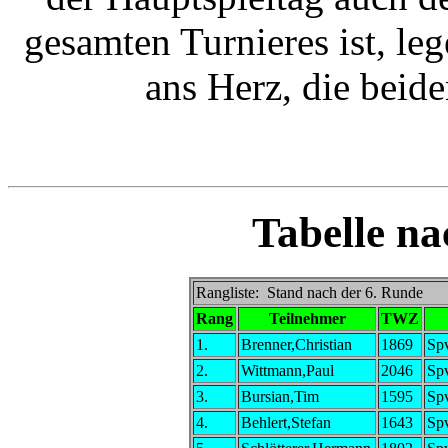
gesamten Turnieres ist, le
ans Herz, die beide
Tabelle na
Rangliste: Stand nach der 6. Runde
Rang
Teilnehmer
TWZ
1.
Brenner,Christian
1869
Spv
2.
Wittmann,Paul
2046
Spv
3.
Bursian,Tim
1595
Spv
4.
Behlert,Stefan
1643
Spv