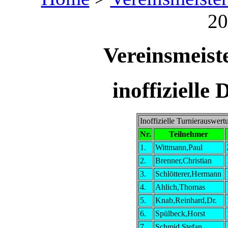
20
Vereinsmeist
inoffiziell
Inoffizielle Turnierauswe
Nr.
Teilnehmer
1.
Wittmann,Paul
2.
Brenner,Christian
3.
Schlötterer,Hermann
4.
Ahlich,Thomas
5.
Knab,Reinhard,Dr.
6.
Spülbeck,Horst
7.
Schmid,Stefan