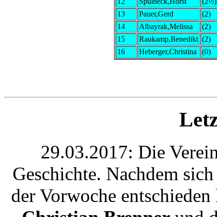
12
Spülbeck,Horst
(2½)
13
Pauer,Gerd
(2)
14
Albayrak,Melissa
(2)
15
Raukamp,Benedikt
(2)
16
Heberger,Christina
(0)
Let
29.03.2017: Die Verein
Geschichte. Nachdem sich a
der Vorwoche entschieden h