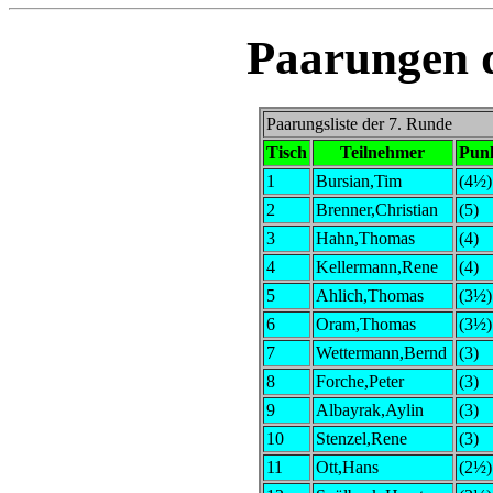
Paarungen d
Paarungsliste der 7. Runde
Tisch
Teilnehmer
Pun
1
Bursian,Tim
(4½)
2
Brenner,Christian
(5)
3
Hahn,Thomas
(4)
4
Kellermann,Rene
(4)
5
Ahlich,Thomas
(3½)
6
Oram,Thomas
(3½)
7
Wettermann,Bernd
(3)
8
Forche,Peter
(3)
9
Albayrak,Aylin
(3)
10
Stenzel,Rene
(3)
11
Ott,Hans
(2½)