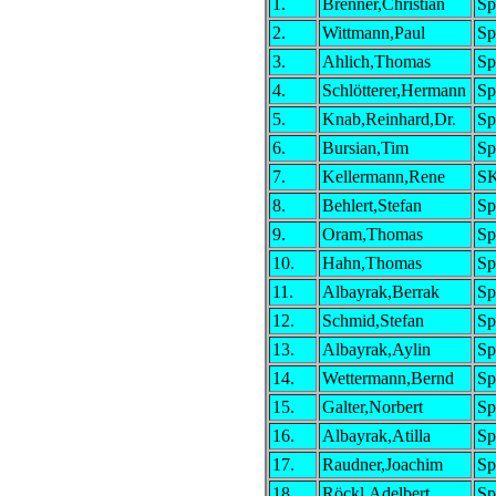
1.
Brenner,Christian
Sp
2.
Wittmann,Paul
Sp
3.
Ahlich,Thomas
Sp
4.
Schlötterer,Hermann
Sp
5.
Knab,Reinhard,Dr.
Sp
6.
Bursian,Tim
Sp
7.
Kellermann,Rene
SK
8.
Behlert,Stefan
Sp
9.
Oram,Thomas
Sp
10.
Hahn,Thomas
Sp
11.
Albayrak,Berrak
Sp
12.
Schmid,Stefan
Sp
13.
Albayrak,Aylin
Sp
14.
Wettermann,Bernd
Sp
15.
Galter,Norbert
Sp
16.
Albayrak,Atilla
Sp
17.
Raudner,Joachim
Sp
18.
Röckl,Adelbert
Sp