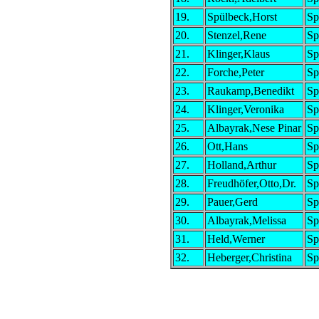
19.
Spülbeck,Horst
Sp
20.
Stenzel,Rene
Sp
21.
Klinger,Klaus
Sp
22.
Forche,Peter
Sp
23.
Raukamp,Benedikt
Sp
24.
Klinger,Veronika
Sp
25.
Albayrak,Nese Pinar
Sp
26.
Ott,Hans
Sp
27.
Holland,Arthur
Sp
28.
Freudhöfer,Otto,Dr.
Sp
29.
Pauer,Gerd
Sp
30.
Albayrak,Melissa
Sp
31.
Held,Werner
Sp
32.
Heberger,Christina
Sp