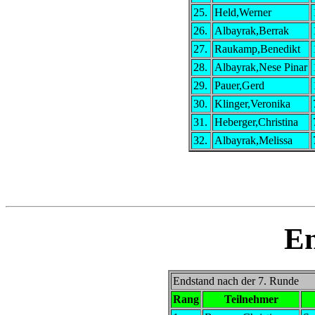
25.
Held,Werner
26.
Albayrak,Berrak
27.
Raukamp,Benedikt
28.
Albayrak,Nese Pinar
29.
Pauer,Gerd
30.
Klinger,Veronika
31.
Heberger,Christina
32.
Albayrak,Melissa
E
Endstand nach der 7. Runde
Rang
Teilnehmer