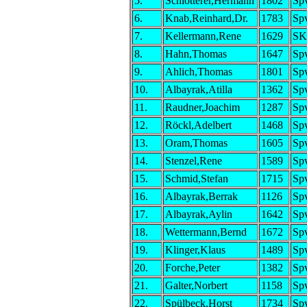
5.
Schlötterer,Hermann
1802
Spv
6.
Knab,Reinhard,Dr.
1783
Spv
7.
Kellermann,Rene
1629
SK
8.
Hahn,Thomas
1647
Spv
9.
Ahlich,Thomas
1801
Spv
10.
Albayrak,Atilla
1362
Spv
11.
Raudner,Joachim
1287
Spv
12.
Röckl,Adelbert
1468
Spv
13.
Oram,Thomas
1605
Spv
14.
Stenzel,Rene
1589
Spv
15.
Schmid,Stefan
1715
Spv
16.
Albayrak,Berrak
1126
Spv
17.
Albayrak,Aylin
1642
Spv
18.
Wettermann,Bernd
1672
Spv
19.
Klinger,Klaus
1489
Spv
20.
Forche,Peter
1382
Spv
21.
Galter,Norbert
1158
Spv
22.
Spülbeck,Horst
1734
Spv